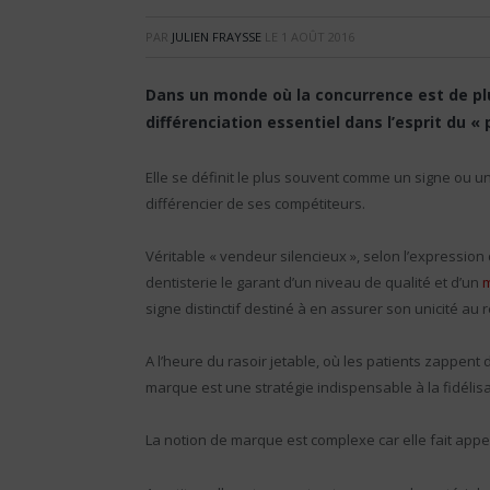
PAR
JULIEN FRAYSSE
LE
1 AOÛT 2016
Dans un monde où la concurrence est de pl
différenciation essentiel dans l’esprit du 
Elle se définit le plus souvent comme un signe ou un
différencier de ses compétiteurs.
Véritable « vendeur silencieux », selon l’expressio
dentisterie le garant d’un niveau de qualité et d’un
m
signe distinctif destiné à en assurer son unicité au 
A l’heure du rasoir jetable, où les patients zappent
marque est une stratégie indispensable à la fidélisa
La notion de marque est complexe car elle fait app