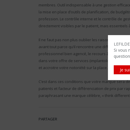
membres. Outil indispensable à une gestion efficace, 
la mise en place d’outils de planification, de budgét
profession. Le contrôle interne et le contrôle de ge
directement visibles par le patient, mais essentiels 
Il ne faut pas non plus oublier les raisons pour lesqu
LEFILDEN
avant tout parce qu’il rencontre une difficulté, un pr
Si vous 
professionnel bien agencé, le recours à des équipem
question
dans votre offre de services (implantologie, esthéti
et accroitre votre notoriété sur la place.
Je su
C’est dans ces conditions que votre marque sera di
patients et facteur de différenciation de prix par ra
paraphrasant une marque célèbre, « think different 
PARTAGER