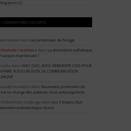
illégiature
(2)
COMMENTAIRES RÉCENTS
aba lamine
dans
Les protocoles de forage
rthodontie Casablanca
dans
La dentisterie esthétique
 Pourquoi maintenant ?
baidia
dans
AVEC OVO, 3DISC RÉINVENTE L’IOS POUR
N FAIRE AUSSI UN OUTIL DE COMMUNICATION
LINIQUE
ouadjil mustapha
dans
Nouveaux protocoles de
rise en charge des patients sous anticoagulants
r Robert Koly Goépogui
dans
Les 3 étapes d’un
raitement endodontique réussi