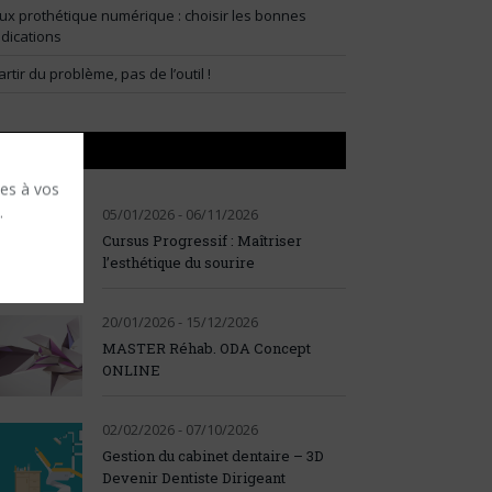
lux prothétique numérique : choisir les bonnes
ndications
artir du problème, pas de l’outil !
AGENDA
ses à vos
.
05/01/2026 - 06/11/2026
Cursus Progressif : Maîtriser
l’esthétique du sourire
20/01/2026 - 15/12/2026
MASTER Réhab. ODA Concept
ONLINE
02/02/2026 - 07/10/2026
Gestion du cabinet dentaire – 3D
Devenir Dentiste Dirigeant