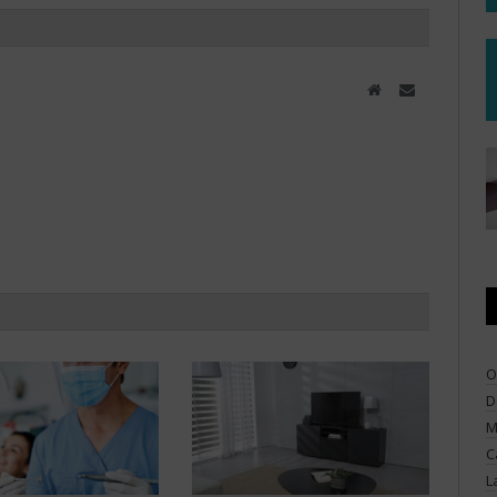
Website
Email
O
D
M
C
L