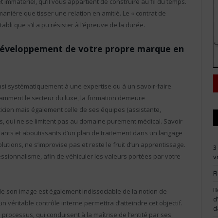
t immatériel, qu’il vous appartient de construire au fil du temps.
nière que tisser une relation en amitié. Le « contrat de
bli que s’il a pu résister à l’épreuve de la durée.
u développement de votre propre marque en
si systématiquement à une expertise ou à un savoir-faire
tamment le secteur du luxe, la formation demeure
icien mais également celle de ses équipes (assistante,
s, qui ne se limitent pas au domaine purement médical. Savoir
 tenants et aboutissants d’un plan de traitement dans un langage
lutions, ne s’improvise pas et reste le fruit d’un apprentissage.
3
essionnalisme, afin de véhiculer les valeurs portées par votre
v
F
B
de son image est également indissociable de la notion de
d
’un véritable contrôle interne permettra d’atteindre cet objectif.
d
processus, qui conduisent à la maîtrise de l’entité par ses