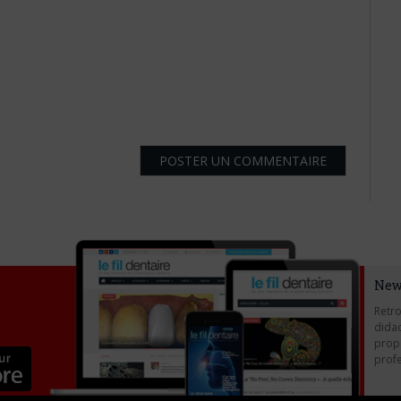
New
Retro
didac
propo
profe