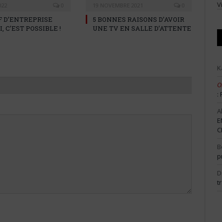
V
022
0
19 NOVEMBRE 2021
0
F D’ENTREPRISE
5 BONNES RAISONS D’AVOIR
, C’EST POSSIBLE !
UNE TV EN SALLE D’ATTENTE
K
O
:
A
E
C
B
p
D
t