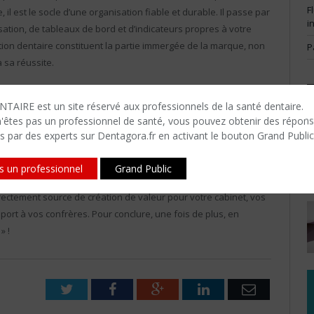
F
il est le socle d’une organisation fiable et durable. Il passe par
i
isation, de tableaux de bord et d’indicateurs propres à votre
stion dentaire constituent la partie immergée de la marque, non
P
à sa réussite.
elles un patient franchit les portes d’un cabinet dentaire : c’est
TAIRE est un site réservé aux professionnels de la santé dentaire.
oblème et qu’il attend du praticien des solutions. Un local
n'êtes​ pas un professionnel de santé, vous pouvez obtenir des répon
ents de pointe, la qualité des soins prodigués et l’innovation
s par des experts sur Dentagora.fr en activant le bouton Grand Public
que, …) seront des éléments essentiels pour rassurer le patient
is un professionnel
Grand Public
rectement source de création de valeur pour votre cabinet, vos
pport à vos confrères. Pour conclure, une fois de plus, en
» !
Twitter
Facebook
Google+
LinkedIn
Email