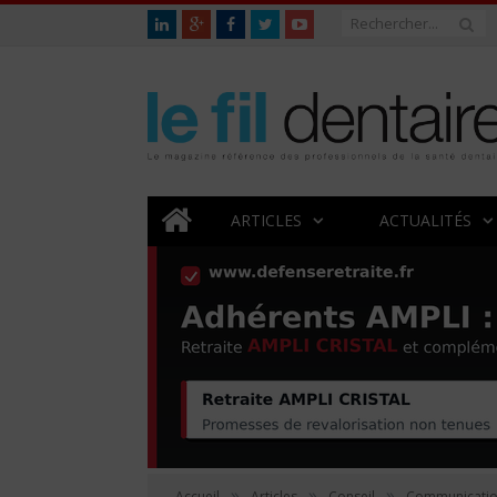
ARTICLES
ACTUALITÉS
»
»
»
Accueil
Articles
Conseil
Communicati