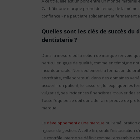
A ce titre, elle est un pont entre un monde matériel e
Car bâtir une marque prend du temps, de la même ma
confiance » ne peut être solidement et fermement éta
Quelles sont les clés de succès d
dentisterie ?
Dans la mesure où la notion de marque renvoie qua
particulier, gage de qualité, comme en témoigne no
incontournable. Non seulement la formation du prat
secrétaire, collaborateur), dans des domaines varié
accueillir un patient, le rassurer, lui expliquer les
vulgarisé, ses incidences financières, trouver des so
Toute l’équipe se doit donc de faire preuve de prof
marque.
Le
développement d’une marque
ou l’amélioration 
rigueur de gestion. A cette fin, seule l’instauration d
Le contrôle interne se définit comme l’ensemble des 