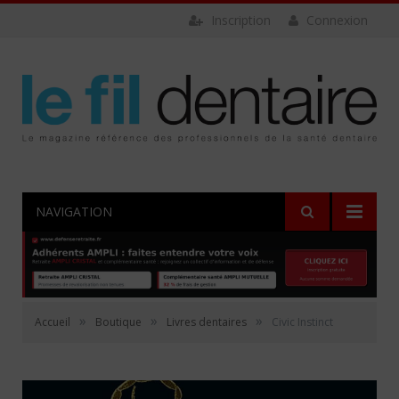
Inscription
Connexion
NAVIGATION
»
»
»
Accueil
Boutique
Livres dentaires
Civic Instinct