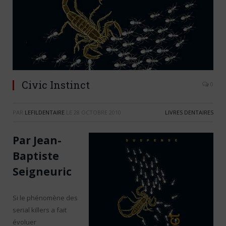
Civic Instinct
0
PAR
LEFILDENTAIRE
LE
28 OCTOBRE 2010
LIVRES DENTAIRES
Par Jean-
Baptiste
Seigneuric
Si le phénomène des
serial killers a fait
évoluer