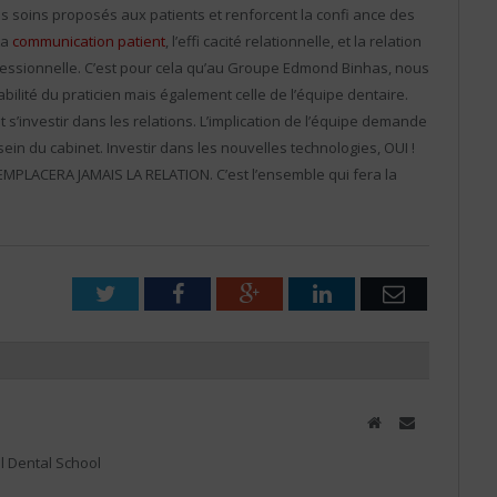
es soins proposés aux patients et renforcent la confi ance des
La
communication patient
, l’effi cacité relationnelle, et la relation
rofessionnelle. C’est pour cela qu’au Groupe Edmond Binhas, nous
lité du praticien mais également celle de l’équipe dentaire.
ent s’investir dans les relations. L’implication de l’équipe demande
sein du cabinet. Investir dans les nouvelles technologies, OUI !
EMPLACERA JAMAIS LA RELATION. C’est l’ensemble qui fera la
Twitter
Facebook
Google+
LinkedIn
Email
Website
Email
l Dental School