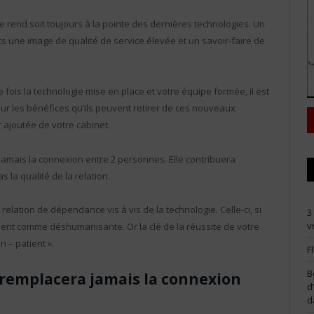
 se rend soit toujours à la pointe des dernières technologies. Un
s une image de qualité de service élevée et un savoir-faire de
 fois la technologie mise en place et votre équipe formée, il est
r les bénéfices qu’ils peuvent retirer de ces nouveaux
 ajoutée de votre cabinet.
amais la connexion entre 2 personnes. Elle contribuera
 la qualité de la relation.
elation de dépendance vis à vis de la technologie. Celle-ci, si
3
v
atient comme déshumanisante. Or la clé de la réussite de votre
n – patient ».
F
B
remplacera jamais la connexion
d
d