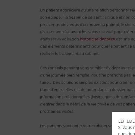
Un patient appréciera qu’une relation personnalisée, p
son équipe. Il a besoin de se sentir unique et non
premier rendez-vous d’un nouveau patient, le cherche
discuter avec lui avant les soins est vital pour cré
analyser avec lui son
historique dentaire
est une au
des éléments déterminants pour que le patient se se
réaliser le traitement au cabinet.
Ces conseils peuvent vous sembler évident avec le r
d’une journée bien remplie, nous ne prenons pas le 
faire… Des solutions simples existent pour créer un
L’une d’entre elles est de noter dans la dossier pati
informations relationnelles (loisirs, noms des enfants
d’entrer dans le détail de la vie privée de vos pati
prochaines visites.
LEFILDEN
Les patients vont noter votre cabinet selon 4 critères
Si vous 
question