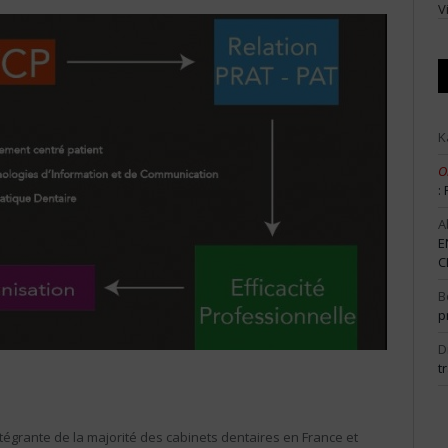
V
K
O
:
A
E
C
B
p
D
t
tégrante de la majorité des cabinets dentaires en France et