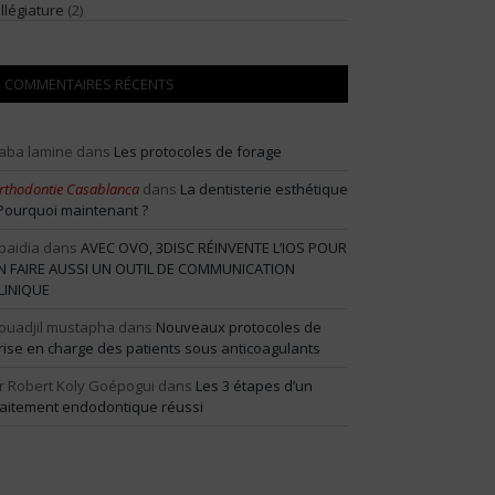
illégiature
(2)
COMMENTAIRES RÉCENTS
aba lamine
dans
Les protocoles de forage
rthodontie Casablanca
dans
La dentisterie esthétique
 Pourquoi maintenant ?
baidia
dans
AVEC OVO, 3DISC RÉINVENTE L’IOS POUR
N FAIRE AUSSI UN OUTIL DE COMMUNICATION
LINIQUE
ouadjil mustapha
dans
Nouveaux protocoles de
rise en charge des patients sous anticoagulants
r Robert Koly Goépogui
dans
Les 3 étapes d’un
raitement endodontique réussi