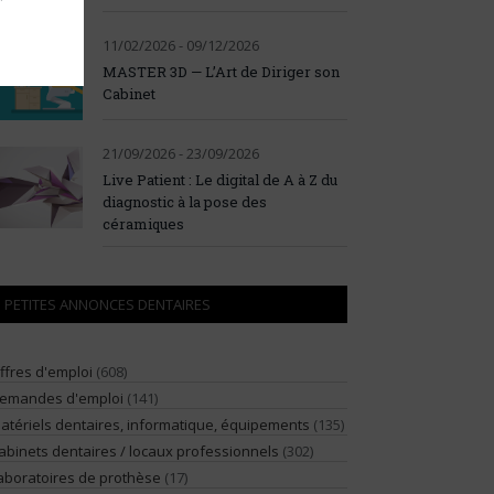
11/02/2026 - 09/12/2026
MASTER 3D — L’Art de Diriger son
Cabinet
21/09/2026 - 23/09/2026
Live Patient : Le digital de A à Z du
diagnostic à la pose des
céramiques
PETITES ANNONCES DENTAIRES
ffres d'emploi
(608)
emandes d'emploi
(141)
atériels dentaires, informatique, équipements
(135)
abinets dentaires / locaux professionnels
(302)
aboratoires de prothèse
(17)