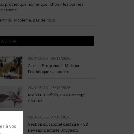
lux prothétique numérique : choisir les bonnes
ndications
artir du problème, pas de l’outil !
AGENDA
05/01/2026 - 06/11/2026
Cursus Progressif : Maîtriser
l’esthétique du sourire
20/01/2026 - 15/12/2026
MASTER Réhab. ODA Concept
ONLINE
02/02/2026 - 07/10/2026
Gestion du cabinet dentaire – 3D
ses à vos
Devenir Dentiste Dirigeant
.