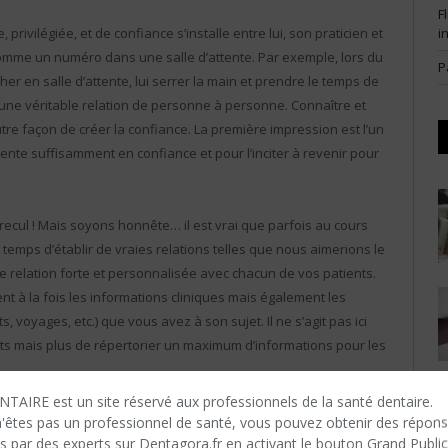
F
i
rivilégiée, et de confiance s’installe entre lui, son praticien et
 comme un numéro dans une salle d’attente. Par exemple, lors du
P
r en salle d’attente, lui serrer la main et prendre le temps de
er une véritable relation de personne à personne. Connaître et
tre façon de créer la confiance. La première impression est l’un
nte suffisamment en confiance et pour l’inciter à revenir pour
ecul ! Mais soyons honnête… il est vrai que parfois au cours
temps d’établir de vraies relations telles que nous aimerions le
e relation forte et personnalisée avec chacun de vos patients.
ent à la fois les informations cliniques mais également les
, voyages, etc.) que vous avez à son sujet. Il ne s’agit pas ici
ents mais plus de répertorier un maximum d’informations pour les
TAIRE est un site réservé aux professionnels de la santé dentaire.
 :
n'êtes​ pas un professionnel de santé, vous pouvez obtenir des répon
s par des experts sur Dentagora.fr en activant le bouton Grand Public