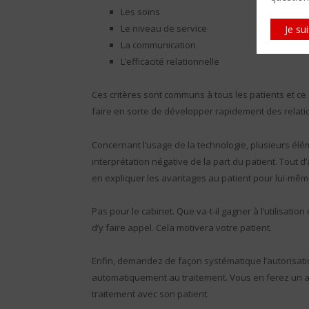
Les soins
Le niveau de service
Je su
La communication
L’efficacité relationnelle
Ces critères sont communs à tous les patients et ce
faire en sorte de développer rapidement des relati
Concernant l’usage de la technologie, plusieurs élé
interprétation négative de la part du patient. Tout d
en expliquer les avantages au patient pour lui-mêm
Pas pour le cabinet. Que va-t-il gagner à l’utilisatio
d’y faire appel. Cela motivera votre patient.
Enfin, demandez de façon systématique l’autorisation 
automatiquement au traitement. Vous en ferez un alli
traitement avec son patient.