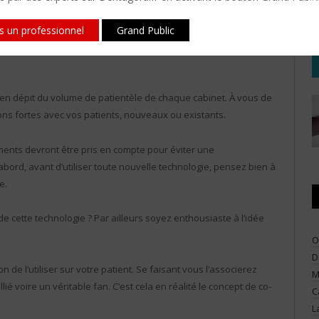
is un professionnel
Grand Public
 en dépit du volume de patientèle de chaque cabinet. À vous de
ons fortes avec vos patients, nouveaux ou existants.
ments devront être pris en compte pour éviter une
’abord, avant d’utiliser toute nouvelle technologie, pensez bien à
e.
n de cette technologie ? Par ailleurs soyez enthousiaste à l’idée
O
D
de l’utiliser sur votre patient. Se faisant vous l’associerez
M
é voire un véritable fan. C’est cela en réalité le concept de co-
C
L