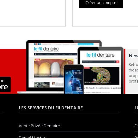
Créer un compte
New
Retro
didac
propo
profe
LES SERVICES DU FILDENTAIRE
L
Vente Privée Dentaire
F
Dental Master
P