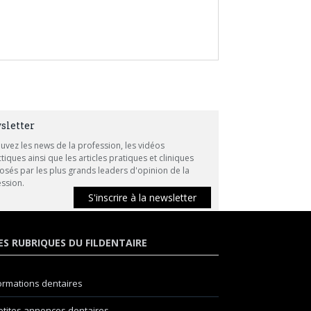
sletter
uvez les news de la profession, les vidéos
tiques ainsi que les articles pratiques et cliniques
sés par les plus grands leaders d'opinion de la
ssion.
S'inscrire à la newsletter
ES RUBRIQUES DU FILDENTAIRE
ormations dentaires
etites annonces dentaires