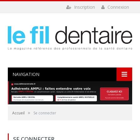
Inscription
Connexion
NAVIGATION
»
Accueil
Se connecter
SE CONNECTER