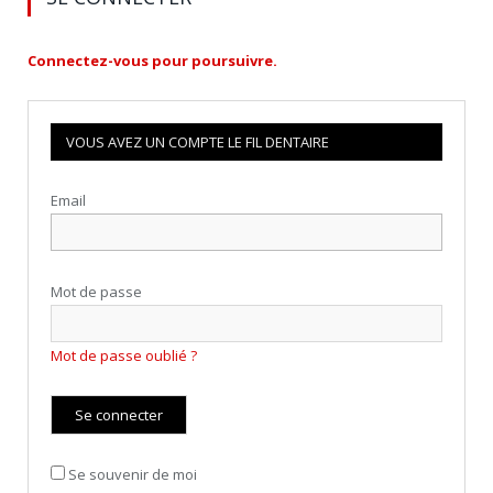
Connectez-vous pour poursuivre.
VOUS AVEZ UN COMPTE LE FIL DENTAIRE
Email
Mot de passe
Mot de passe oublié ?
Se souvenir de moi