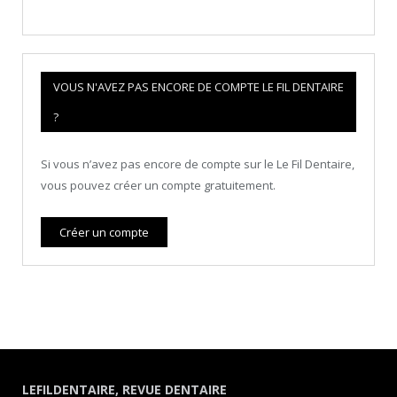
VOUS N'AVEZ PAS ENCORE DE COMPTE LE FIL DENTAIRE
?
Si vous n’avez pas encore de compte sur le Le Fil Dentaire,
vous pouvez créer un compte gratuitement.
Créer un compte
LEFILDENTAIRE, REVUE DENTAIRE