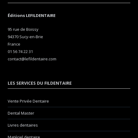
Éditions LEFILDENTAIRE
95 rue de Boissy
94370 Sucy-en-Brie
France
01 56 74 22 31
contact@lefildentaire.com
LES SERVICES DU FILDENTAIRE
Vente Privée Dentaire
Dental Master
Livres dentaires
Matériel dentaire