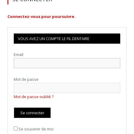
Connectez-vous pour poursuivre.
VOUS AVEZ UN COMPTE LE FIL DENTAIRE
Email
Mot de passe
Mot de passe oublié ?
Se souvenir de moi