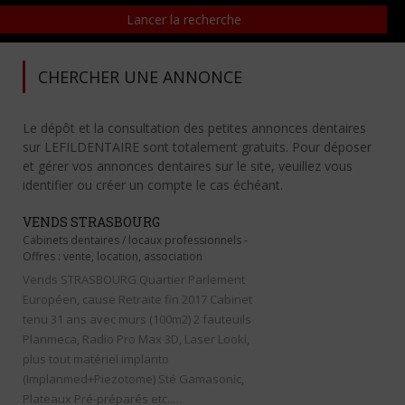
CHERCHER UNE ANNONCE
Le dépôt et la consultation des petites annonces dentaires
sur LEFILDENTAIRE sont totalement gratuits. Pour déposer
et gérer vos annonces dentaires sur le site, veuillez vous
identifier ou créer un compte le cas échéant.
VENDS STRASBOURG
Cabinets dentaires / locaux professionnels
-
Offres : vente, location, association
Vends STRASBOURG Quartier Parlement
Européen, cause Retraite fin 2017 Cabinet
tenu 31 ans avec murs (100m2) 2 fauteuils
Planmeca, Radio Pro Max 3D, Laser Looki,
plus tout matériel implanto
(Implanmed+Piezotome) Sté Gamasonic,
Plateaux Pré-préparés etc..…