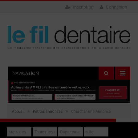
Inscription
Connexion
NAVIGATION
Rechercher
»
»
Accueil
Petites annonces
Chercher une Annonce
Déposer gratuitement une annonce