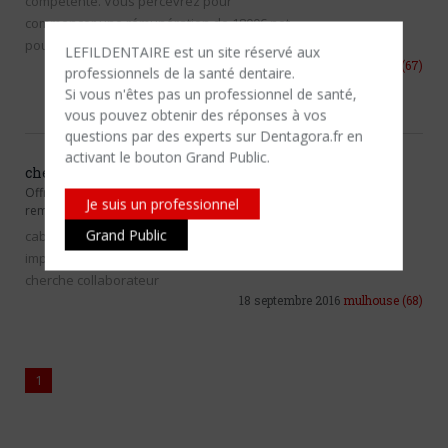
compétente. Vous percevrez pour
commencer une rémunération de 1800€ net
pour 35h.
LEFILDENTAIRE est un site réservé aux
17 janvier 2017
Strasbourg
(67)
professionnels de la santé dentaire.
Si vous n'êtes​ pas un professionnel de santé,
vous pouvez obtenir des réponses à vos
questions par des experts sur Dentagora.fr en
activant le bouton Grand Public.
cherche collaborateur
Offres d'emploi
-
Praticien, collaborateur,
Je suis un professionnel
remplaçant
Grand Public
cabinet dentaire de groupe Omni, paro,
implanto, 3D, peripherie de Mulhouse
cherche collaborateur
18 septembre 2016
mulhouse
(68)
1