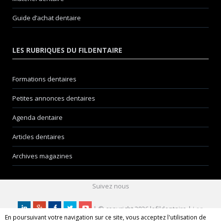
Guide d’achat dentaire
LES RUBRIQUES DU FILDENTAIRE
Formations dentaires
Petites annonces dentaires
Agenda dentaire
Articles dentaires
Archives magazines
Suivez nous
| © copyright 2026 lefildentaire |
Les
En poursuivant votre navigation sur ce site, vous acceptez l'utilisation de
auteurs
| Espace annonceurs | Nos partenaires |
Mentions