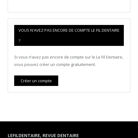
VOUS N'AVEZ PAS ENCORE DE COMPTE LE FIL DENTAIRE
?
Si vous n’avez pas encore de compte sur le Le Fil Dentaire,
vous pouvez créer un compte gratuitement.
Créer un compte
LEFILDENTAIRE, REVUE DENTAIRE