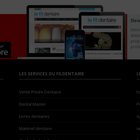
New
Retro
didac
propo
profe
LES SERVICES DU FILDENTAIRE
L
Vente Privée Dentaire
F
Dental Master
P
Livres dentaires
A
Matériel dentaire
A