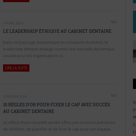
0
3 AVRIL 2024
LE LEADERSHIP ÉTHIQUE AU CABINET DENTAIRE
Dans un paysage économique en constante évolution, le
leadership éthique émerge comme une nouvelle dynamique
sociale pour les organisations. il…
LIRE LA SUITE
0
5 FÉVRIER 2024
O
10 RÈGLES D’OR POUR FIXER LE CAP AVEC SUCCÈS
D
AU CABINET DENTAIRE
M
Le début d’une nouvelle année offre une occasion précieuse
C
de réfléchir, de planifier et de fixer le cap pour son équipe.…
L