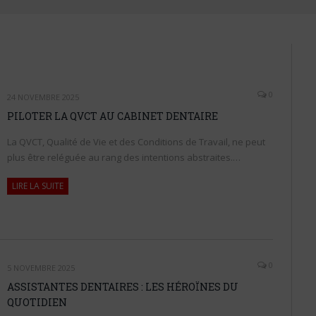
0
24 NOVEMBRE 2025
PILOTER LA QVCT AU CABINET DENTAIRE
La QVCT, Qualité de Vie et des Conditions de Travail, ne peut
plus être reléguée au rang des intentions abstraites.…
LIRE LA SUITE
0
5 NOVEMBRE 2025
ASSISTANTES DENTAIRES : LES HÉROÏNES DU
QUOTIDIEN