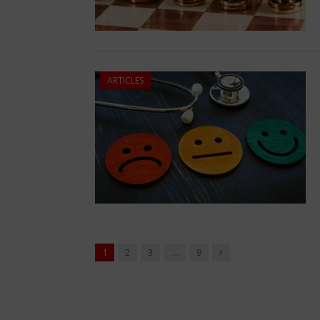
ARTICLES
Suivant
1
2
3
…
9