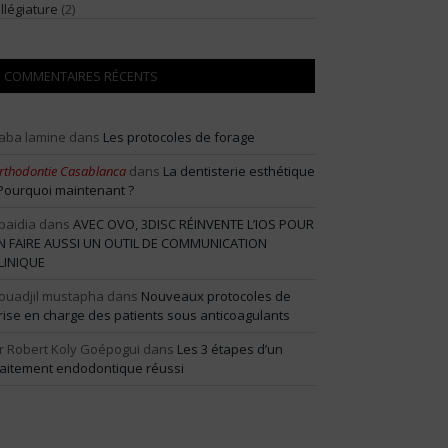
illégiature
(2)
COMMENTAIRES RÉCENTS
aba lamine
dans
Les protocoles de forage
rthodontie Casablanca
dans
La dentisterie esthétique
 Pourquoi maintenant ?
baidia
dans
AVEC OVO, 3DISC RÉINVENTE L’IOS POUR
N FAIRE AUSSI UN OUTIL DE COMMUNICATION
LINIQUE
ouadjil mustapha
dans
Nouveaux protocoles de
rise en charge des patients sous anticoagulants
r Robert Koly Goépogui
dans
Les 3 étapes d’un
raitement endodontique réussi