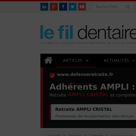
ARTICLES
ACTUALITÉS
»
»
»
Accueil
Articles
Conseil
Management