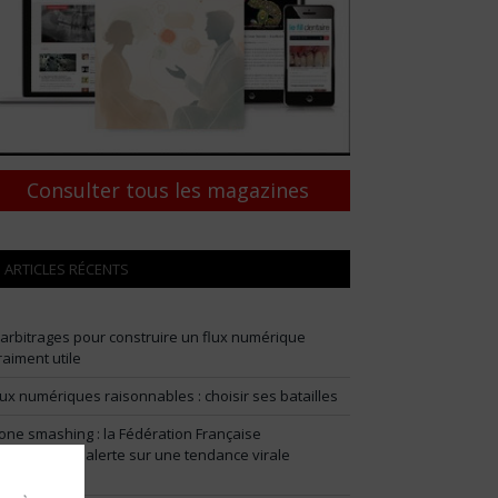
Consulter tous les magazines
ARTICLES RÉCENTS
 arbitrages pour construire un flux numérique
raiment utile
lux numériques raisonnables : choisir ses batailles
one smashing : la Fédération Française
’Orthodontie alerte sur une tendance virale
angereuse