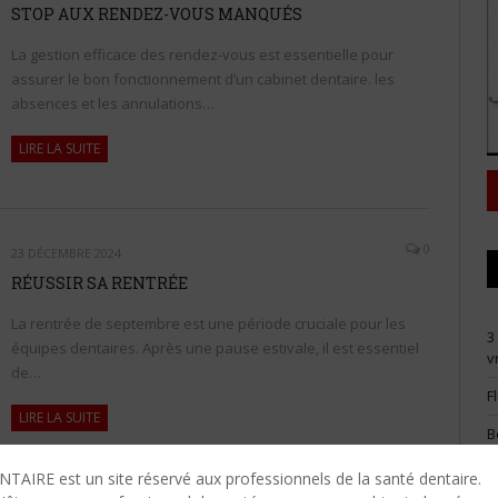
STOP AUX RENDEZ-VOUS MANQUÉS
La gestion efficace des rendez-vous est essentielle pour
assurer le bon fonctionnement d’un cabinet dentaire. les
absences et les annulations…
LIRE LA SUITE
0
23 DÉCEMBRE 2024
RÉUSSIR SA RENTRÉE
La rentrée de septembre est une période cruciale pour les
3
équipes dentaires. Après une pause estivale, il est essentiel
v
de…
F
LIRE LA SUITE
B
d
d
TAIRE est un site réservé aux professionnels de la santé dentaire.