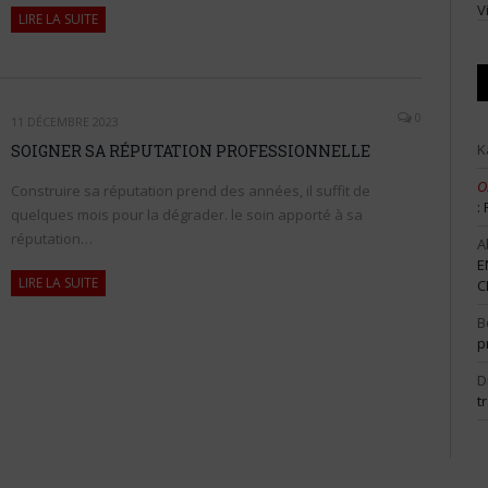
V
LIRE LA SUITE
0
11 DÉCEMBRE 2023
K
SOIGNER SA RÉPUTATION PROFESSIONNELLE
O
Construire sa réputation prend des années, il suffit de
:
quelques mois pour la dégrader. le soin apporté à sa
réputation…
A
E
LIRE LA SUITE
C
B
p
D
t