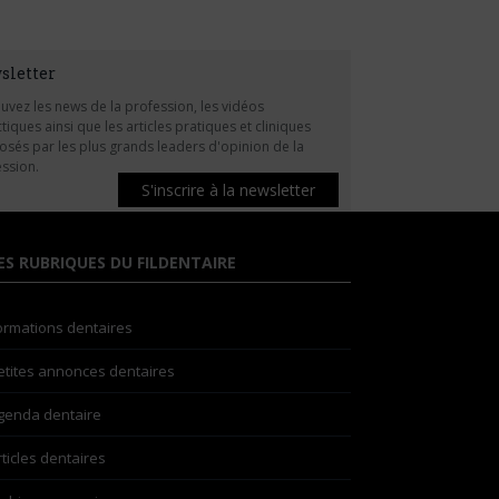
sletter
uvez les news de la profession, les vidéos
tiques ainsi que les articles pratiques et cliniques
sés par les plus grands leaders d'opinion de la
ssion.
S'inscrire à la newsletter
ES RUBRIQUES DU FILDENTAIRE
ormations dentaires
etites annonces dentaires
genda dentaire
rticles dentaires