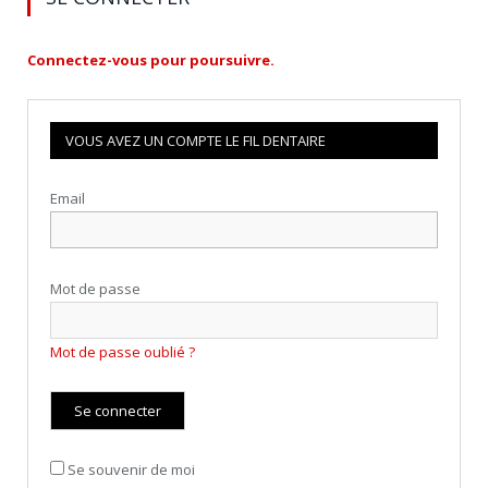
Connectez-vous pour poursuivre.
VOUS AVEZ UN COMPTE LE FIL DENTAIRE
Email
Mot de passe
Mot de passe oublié ?
Se souvenir de moi