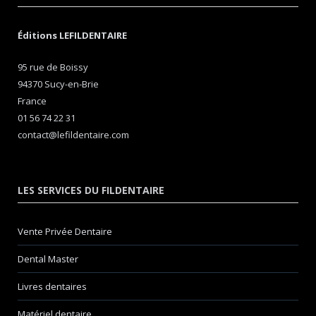
Éditions LEFILDENTAIRE
95 rue de Boissy
94370 Sucy-en-Brie
France
01 56 74 22 31
contact@lefildentaire.com
LES SERVICES DU FILDENTAIRE
Vente Privée Dentaire
Dental Master
Livres dentaires
Matériel dentaire