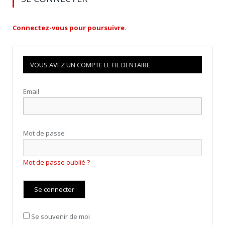
Connectez-vous pour poursuivre.
VOUS AVEZ UN COMPTE LE FIL DENTAIRE
Email
Mot de passe
Mot de passe oublié ?
Se souvenir de moi