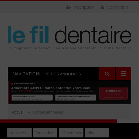
Inscription
Connexion
NAVIGATION:
PETITES ANNONCES
Rechercher
»
Accueil
Petites annonces
Déposer gratuitement une annonce