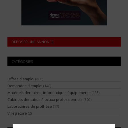
DÉPOSER UNE ANNONCE
CATÉGORIES
Offres d'emploi
(608)
Demandes d'emploi
(140)
Matériels dentaires, informatique, équipements
(135)
Cabinets dentaires / locaux professionnels
(302)
Laboratoires de prothèse
(17)
Villégiature
(2)