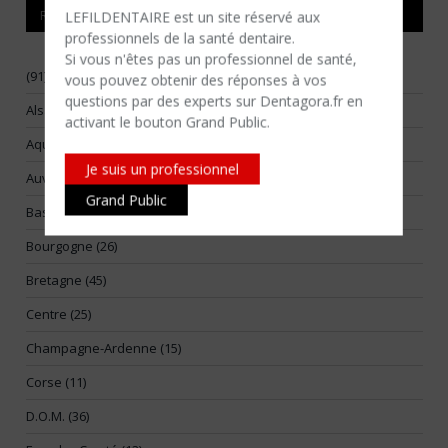
RÉGIONS
LEFILDENTAIRE est un site réservé aux
professionnels de la santé dentaire.
Si vous n'êtes​ pas un professionnel de santé,
(91)
vous pouvez obtenir des réponses à vos
questions par des experts sur Dentagora.fr en
Alsace (17)
activant le bouton Grand Public.
Aquitaine (55)
Je suis un professionnel
Auvergne (14)
Grand Public
Basse-Normandie (25)
Bourgogne (26)
Bretagne (45)
Centre (25)
Champagne-Ardenne (15)
Corse (11)
D.O.M. (36)