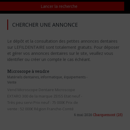
CHERCHER UNE ANNONCE
Le dépôt et la consultation des petites annonces dentaires
sur LEFILDENTAIRE sont totalement gratuits. Pour déposer
et gérer vos annonces dentaires sur le site, veuillez vous
identifier ou créer un compte le cas échéant.
Microscope à vendre
Matériels dentaires, informatique, équipements
-
Vente
Vend Microscope Dentaire Microscope
EXTARO 300 de la marque ZEISS Etat neuf -
Très peu servi Prix neuf : 75 000€ Prix de
vente : 52 000€ Région Franche-Comté
6 mai 2026
Charquemont
(25)