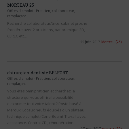
MORTEAU 25
Offres d'emploi
-
Praticien, collaborateur,
remplaçant
Recherche collaborateur/trice, cabinet proche
frontière avec 2 praticiens, panoramique 3D,
CEREC etc...
29 juin 2017
Morteau
(25)
chirurgien-dentiste BELFORT
Offres d'emploi
-
Praticien, collaborateur,
remplaçant
Vous êtes omnipraticien et cherchez la
structure qui vous offrira la possibilité
d'exprimer tout votre talent ? Poste basé à
Meroux. Locaux neufs équipés d'un plateau
technique complet (Cone-Beam). Travail avec
assistance. Contrat CDI, rémunération…
17 mai 2017
meroux
(90)