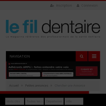
Inscription
Connexion
NAVIGATION
Rechercher
»
»
Accueil
Petites annonces
Chercher une Annonce
Déposer gratuitement une annonce