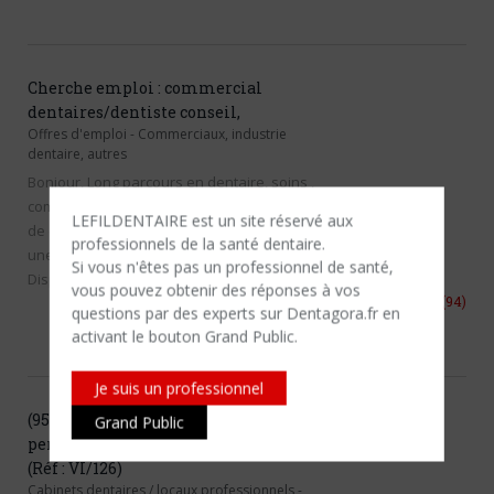
Cherche emploi : commercial
dentaires/dentiste conseil,
Offres d'emploi
-
Commerciaux, industrie
dentaire, autres
Bonjour, Long parcours en dentaire, soins ,
commerce, prévention, je cherche un poste
LEFILDENTAIRE est un site réservé aux
de commercial, ou bien dentiste conseil, pour
professionnels de la santé dentaire.
une société de produits dentaires .
Si vous n'êtes​ pas un professionnel de santé,
Disponible de suite . Merci Cordialement
vous pouvez obtenir des réponses à vos
2 novembre 2024
Fresnea
(94)
questions par des experts sur Dentagora.fr en
activant le bouton Grand Public.
Je suis un professionnel
(95) Centre dentaire moderne et
Grand Public
performant situé dans le Val-d’Oise
(Réf : VI/126)
Cabinets dentaires / locaux professionnels
-