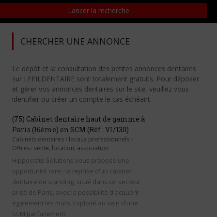
CHERCHER UNE ANNONCE
Le dépôt et la consultation des petites annonces dentaires
sur LEFILDENTAIRE sont totalement gratuits. Pour déposer
et gérer vos annonces dentaires sur le site, veuillez vous
identifier ou créer un compte le cas échéant.
(75) Cabinet dentaire haut de gamme à
Paris (16ème) en SCM (Réf : VI/130)
Cabinets dentaires / locaux professionnels
-
Offres : vente, location, association
Hippocrate Solutions vous propose une
opportunité rare : la reprise d'un cabinet
dentaire de standing, situé dans un secteur
prisé de Paris, avec la possibilité d'acquérir
également les murs. Exploité au sein d'une
SCM parfaitement…