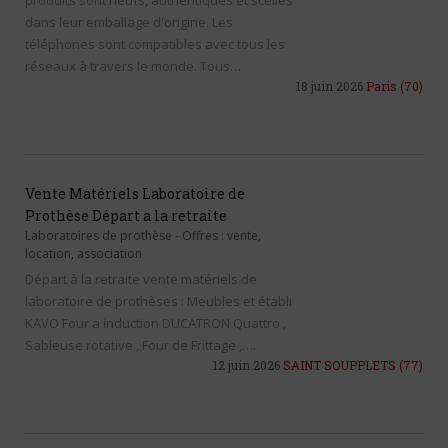
produits sont neufs, authentiques et scellés
dans leur emballage d'origine. Les
téléphones sont compatibles avec tous les
réseaux à travers le monde. Tous…
18 juin 2026
Paris
(70)
Vente Matériels Laboratoire de
Prothèse Départ a la retraite
Laboratoires de prothèse
-
Offres : vente,
location, association
Départ à la retraite vente matériels de
laboratoire de prothèses : Meubles et établi
KAVO Four a induction DUCATRON Quattro ,
Sableuse rotative , Four de Frittage ,….
12 juin 2026
SAINT SOUPPLETS
(77)