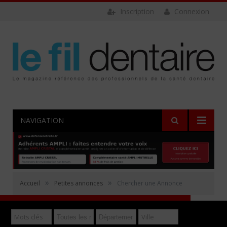
Inscription
Connexion
NAVIGATION
Rechercher
»
»
Accueil
Petites annonces
Chercher une Annonce
Déposer gratuitement une annonce