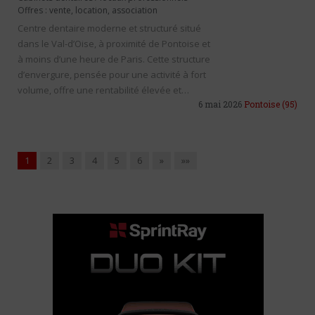
Offres : vente, location, association
Centre dentaire moderne et structuré situé
dans le Val-d’Oise, à proximité de Pontoise et
à moins d’une heure de Paris. Cette structure
d’envergure, pensée pour une activité à fort
volume, offre une rentabilité élevée et…
6 mai 2026
Pontoise
(95)
1
2
3
4
5
6
»
»»