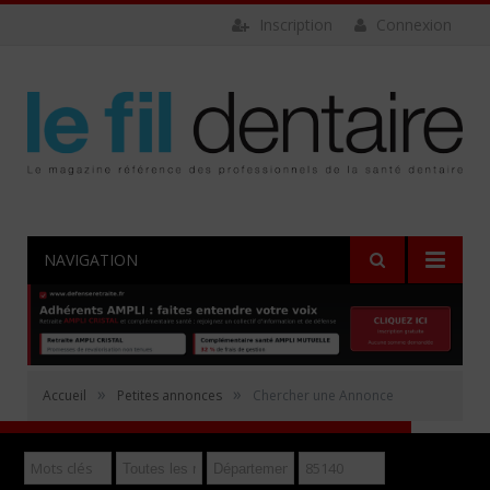
Inscription
Connexion
NAVIGATION
Rechercher
»
»
Accueil
Petites annonces
Chercher une Annonce
Déposer gratuitement une annonce