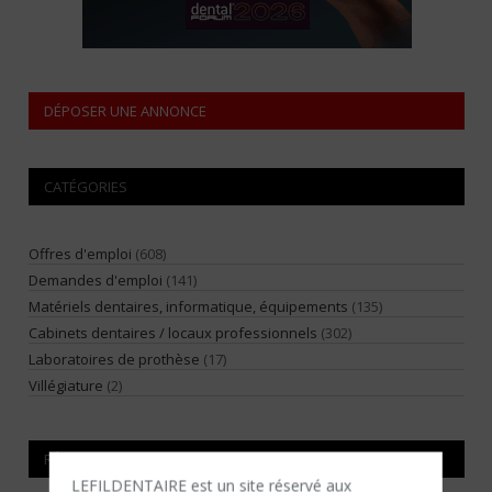
DÉPOSER UNE ANNONCE
CATÉGORIES
Offres d'emploi
(608)
Demandes d'emploi
(141)
Matériels dentaires, informatique, équipements
(135)
Cabinets dentaires / locaux professionnels
(302)
Laboratoires de prothèse
(17)
Villégiature
(2)
RÉGIONS
LEFILDENTAIRE est un site réservé aux