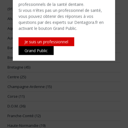
professionnels de la santé dentaire.
(91)
Si vous n'êtes​ pas un professionnel de santé,
vous pouvez obtenir des réponses à vos
Alsace (17)
questions par des experts sur Dentagora.fr en
activant le bouton Grand Public.
Aquitaine (55)
Auvergne (14)
Je suis un professionnel
Basse-Normandie (25)
Grand Public
Bourgogne (26)
Bretagne (45)
Centre (25)
Champagne-Ardenne (15)
Corse (11)
D.O.M. (36)
Franche-Comté (12)
Haute-Normandie (19)