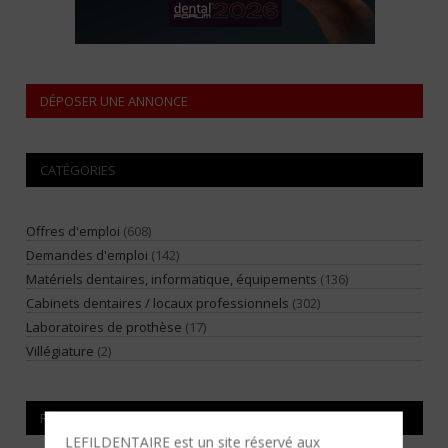
DÉPOSER UNE ANNONCE
CATÉGORIES
Offres d'emploi
(608)
Demandes d'emploi
(142)
Matériels dentaires, informatique, équipements
(136)
Cabinets dentaires / locaux professionnels
(302)
Laboratoires de prothèse
(17)
Villégiature
(2)
RÉGIONS
LEFILDENTAIRE est un site réservé aux