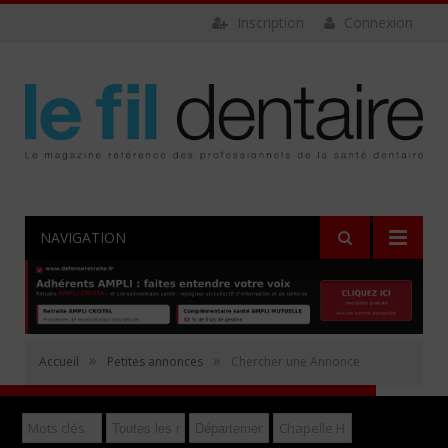
Inscription
Connexion
NAVIGATION
Rechercher
»
»
Accueil
Petites annonces
Chercher une Annonce
Déposer gratuitement une annonce