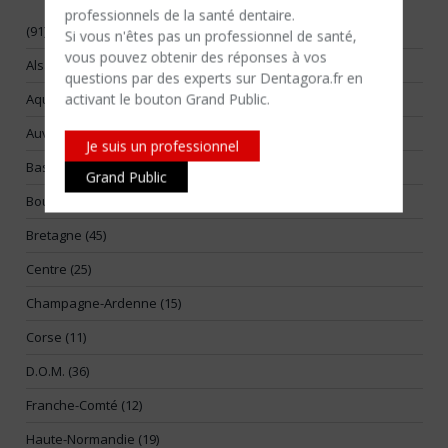
professionnels de la santé dentaire.
(91)
Si vous n'êtes​ pas un professionnel de santé,
vous pouvez obtenir des réponses à vos
Alsace (17)
questions par des experts sur Dentagora.fr en
activant le bouton Grand Public.
Aquitaine (55)
Auvergne (14)
Je suis un professionnel
Basse-Normandie (25)
Grand Public
Bourgogne (26)
Bretagne (45)
Centre (25)
Champagne-Ardenne (15)
Corse (11)
D.O.M. (36)
Franche-Comté (12)
Haute-Normandie (19)