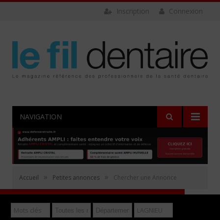
Inscription
Connexion
NAVIGATION
Rechercher
»
»
Accueil
Petites annonces
Chercher une Annonce
Déposer gratuitement une annonce