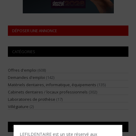
DÉPOSER UNE ANNONCE
CATÉGORIES
Offres d'emploi
(608)
Demandes d'emploi
(142)
Matériels dentaires, informatique, équipements
(135)
Cabinets dentaires / locaux professionnels
(302)
Laboratoires de prothèse
(17)
Villégiature
(2)
RÉGIONS
LEFILDENTAIRE est un site réservé aux