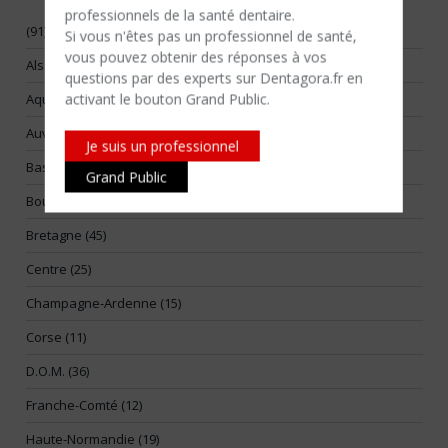
professionnels de la santé dentaire.
(91)
Si vous n'êtes​ pas un professionnel de santé,
vous pouvez obtenir des réponses à vos
Alsace (17)
questions par des experts sur Dentagora.fr en
activant le bouton Grand Public.
Aquitaine (55)
Auvergne (14)
Je suis un professionnel
Basse-Normandie (25)
Grand Public
Bourgogne (26)
Bretagne (45)
Centre (25)
Champagne-Ardenne (15)
Corse (11)
D.O.M. (36)
Franche-Comté (12)
Haute-Normandie (19)