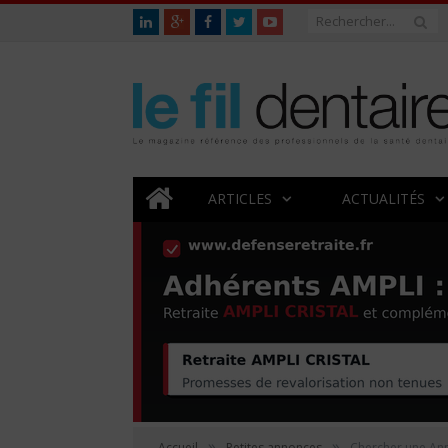
ARTICLES
ACTUALITÉS
»
»
Accueil
Petites annonces
Chercher une An