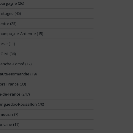
ourgogne (26)
retagne (45)
entre (25)
hampagne-Ardenne (15)
orse (11)
.O.M. (36)
ranche-Comté (12)
aute-Normandie (19)
ors France (33)
le-de-France (247)
anguedoc-Roussillon (70)
imousin (7)
orraine (17)