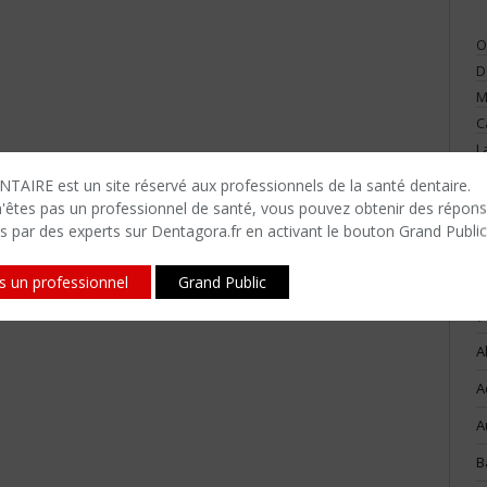
O
D
M
C
L
V
TAIRE est un site réservé aux professionnels de la santé dentaire.
n'êtes​ pas un professionnel de santé, vous pouvez obtenir des répon
s par des experts sur Dentagora.fr en activant le bouton Grand Public
is un professionnel
Grand Public
(
A
A
A
B