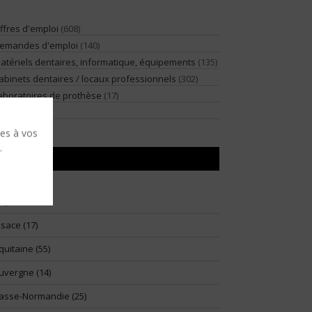
ffres d'emploi
(608)
emandes d'emploi
(140)
atériels dentaires, informatique, équipements
(135)
abinets dentaires / locaux professionnels
(302)
aboratoires de prothèse
(17)
illégiature
(2)
ses à vos
.
RÉGIONS
91)
lsace (17)
quitaine (55)
uvergne (14)
asse-Normandie (25)