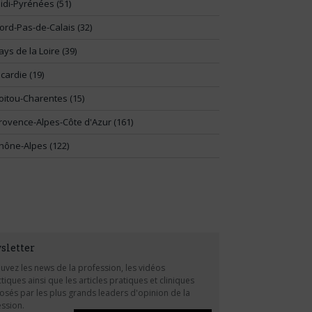
idi-Pyrénées (51)
ord-Pas-de-Calais (32)
ays de la Loire (39)
icardie (19)
oitou-Charentes (15)
rovence-Alpes-Côte d'Azur (161)
hône-Alpes (122)
sletter
uvez les news de la profession, les vidéos
tiques ainsi que les articles pratiques et cliniques
sés par les plus grands leaders d'opinion de la
ssion.