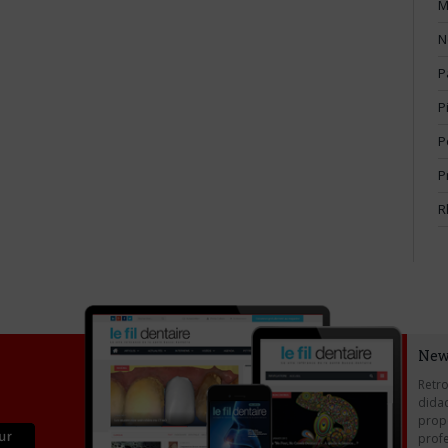
M
N
P
P
P
P
R
New
Retro
didac
propo
profe