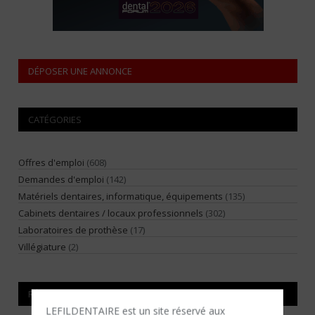
DÉPOSER UNE ANNONCE
CATÉGORIES
Offres d'emploi
(608)
Demandes d'emploi
(142)
Matériels dentaires, informatique, équipements
(135)
Cabinets dentaires / locaux professionnels
(302)
Laboratoires de prothèse
(17)
Villégiature
(2)
RÉGIONS
LEFILDENTAIRE est un site réservé aux