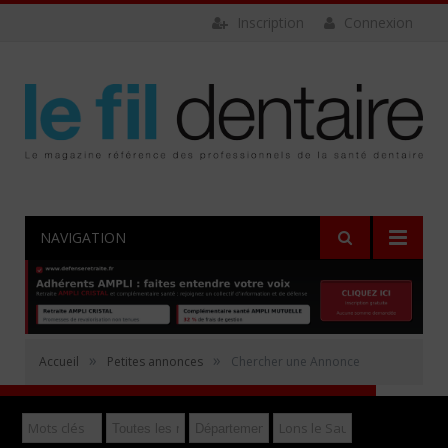
Inscription
Connexion
NAVIGATION
Rechercher
»
»
Accueil
Petites annonces
Chercher une Annonce
Déposer gratuitement une annonce