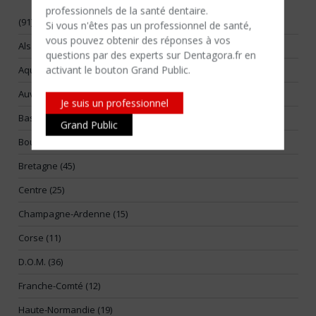
professionnels de la santé dentaire.
(91)
Si vous n'êtes​ pas un professionnel de santé,
vous pouvez obtenir des réponses à vos
Alsace (17)
questions par des experts sur Dentagora.fr en
activant le bouton Grand Public.
Aquitaine (55)
Auvergne (14)
Je suis un professionnel
Basse-Normandie (25)
Grand Public
Bourgogne (26)
Bretagne (45)
Centre (25)
Champagne-Ardenne (15)
Corse (11)
D.O.M. (36)
Franche-Comté (12)
Haute-Normandie (19)