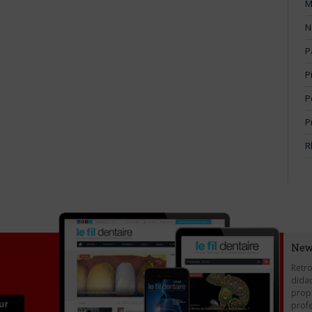
M
N
P
P
P
P
R
New
Retro
didac
propo
profe