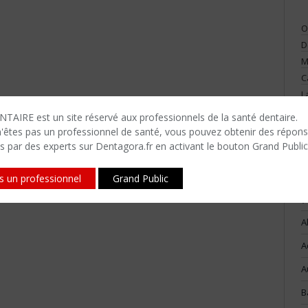
O
D
M
C
L
V
TAIRE est un site réservé aux professionnels de la santé dentaire.
n'êtes​ pas un professionnel de santé, vous pouvez obtenir des répon
s par des experts sur Dentagora.fr en activant le bouton Grand Public
is un professionnel
Grand Public
(
A
A
A
B