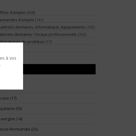
ffres d'emploi
(608)
emandes d'emploi
(141)
atériels dentaires, informatique, équipements
(135)
abinets dentaires / locaux professionnels
(302)
aboratoires de prothèse
(17)
illégiature
(2)
ses à vos
.
RÉGIONS
91)
lsace (17)
quitaine (55)
uvergne (14)
asse-Normandie (25)