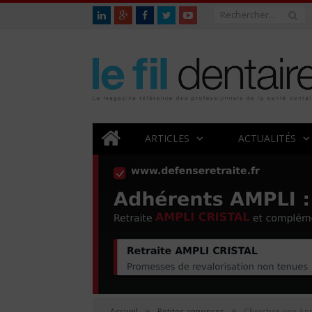
ARTICLES
ACTUALITÉS
»
»
Accueil
Petites annonces
Chercher une An