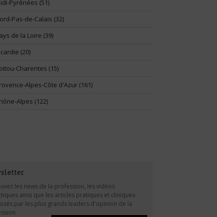
idi-Pyrénées (51)
ord-Pas-de-Calais (32)
ays de la Loire (39)
icardie (20)
oitou-Charentes (15)
rovence-Alpes-Côte d'Azur (161)
hône-Alpes (122)
sletter
uvez les news de la profession, les vidéos
tiques ainsi que les articles pratiques et cliniques
sés par les plus grands leaders d'opinion de la
ssion.