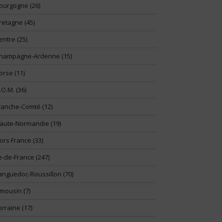
ourgogne (26)
retagne (45)
entre (25)
hampagne-Ardenne (15)
orse (11)
.O.M. (36)
ranche-Comté (12)
aute-Normandie (19)
ors France (33)
le-de-France (247)
anguedoc-Roussillon (70)
imousin (7)
orraine (17)