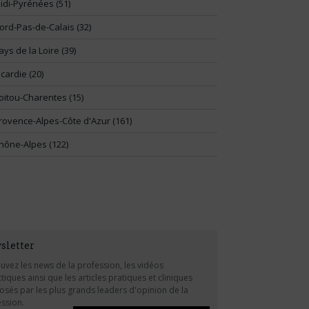
idi-Pyrénées (51)
ord-Pas-de-Calais (32)
ays de la Loire (39)
icardie (20)
oitou-Charentes (15)
rovence-Alpes-Côte d'Azur (161)
hône-Alpes (122)
sletter
uvez les news de la profession, les vidéos
tiques ainsi que les articles pratiques et cliniques
sés par les plus grands leaders d'opinion de la
ssion.