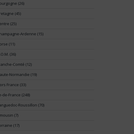
ourgogne (26)
retagne (45)
entre (25)
hampagne-Ardenne (15)
orse (11)
.O.M. (36)
ranche-Comté (12)
aute-Normandie (19)
ors France (33)
le-de-France (248)
anguedoc-Roussillon (70)
imousin (7)
orraine (17)