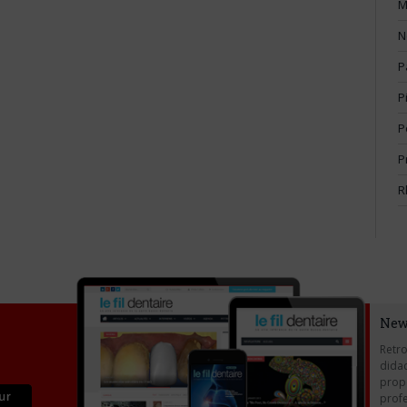
M
N
P
P
P
P
R
New
Retro
didac
propo
profe