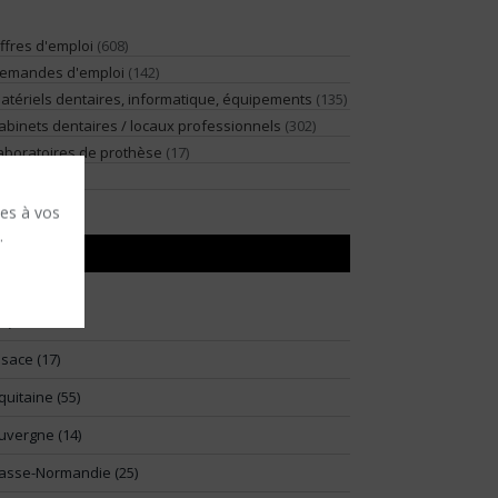
ffres d'emploi
(608)
emandes d'emploi
(142)
atériels dentaires, informatique, équipements
(135)
abinets dentaires / locaux professionnels
(302)
aboratoires de prothèse
(17)
illégiature
(2)
ses à vos
.
RÉGIONS
91)
lsace (17)
quitaine (55)
uvergne (14)
asse-Normandie (25)