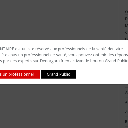
O
D
M
C
L
V
TAIRE est un site réservé aux professionnels de la santé dentaire.
n'êtes​ pas un professionnel de santé, vous pouvez obtenir des répon
s par des experts sur Dentagora.fr en activant le bouton Grand Public
is un professionnel
Grand Public
(
A
A
A
B