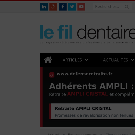
ARTICLES
ACTUALITÉS
»
»
Accueil
Petites annonces
Chercher une An