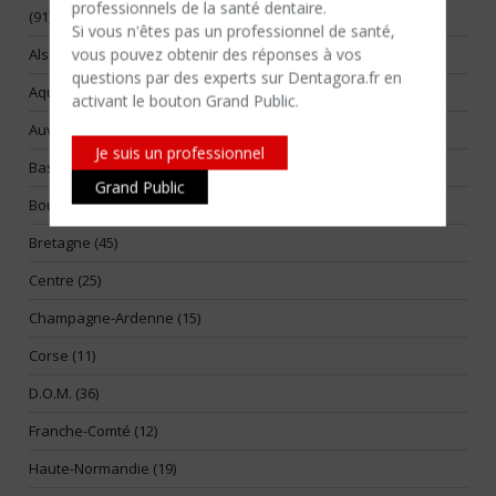
professionnels de la santé dentaire.
(91)
Si vous n'êtes​ pas un professionnel de santé,
vous pouvez obtenir des réponses à vos
Alsace (17)
questions par des experts sur Dentagora.fr en
Aquitaine (55)
activant le bouton Grand Public.
Auvergne (14)
Je suis un professionnel
Basse-Normandie (25)
Grand Public
Bourgogne (26)
Bretagne (45)
Centre (25)
Champagne-Ardenne (15)
Corse (11)
D.O.M. (36)
Franche-Comté (12)
Haute-Normandie (19)