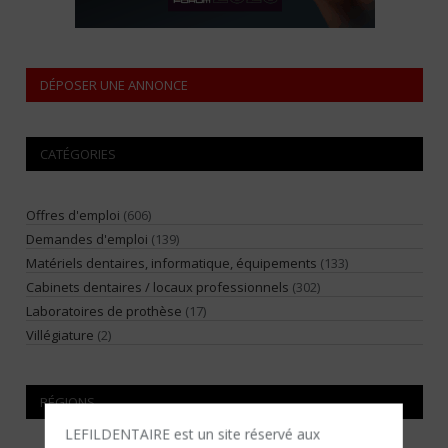
DÉPOSER UNE ANNONCE
CATÉGORIES
Offres d'emploi
(606)
Demandes d'emploi
(139)
Matériels dentaires, informatique, équipements
(133)
Cabinets dentaires / locaux professionnels
(302)
Laboratoires de prothèse
(17)
Villégiature
(2)
RÉGIONS
LEFILDENTAIRE est un site réservé aux