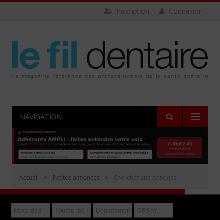
Inscription
Connexion
NAVIGATION
Rechercher
»
»
Accueil
Petites annonces
Chercher une Annonce
Déposer gratuitement une annonce