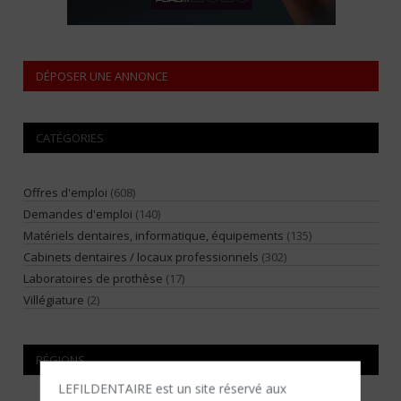
DÉPOSER UNE ANNONCE
CATÉGORIES
Offres d'emploi
(608)
Demandes d'emploi
(140)
Matériels dentaires, informatique, équipements
(135)
Cabinets dentaires / locaux professionnels
(302)
Laboratoires de prothèse
(17)
Villégiature
(2)
RÉGIONS
LEFILDENTAIRE est un site réservé aux