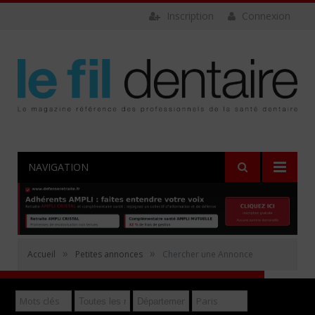
Inscription
Connexion
NAVIGATION
Rechercher
»
»
Accueil
Petites annonces
Chercher une Annonce
Déposer gratuitement une annonce