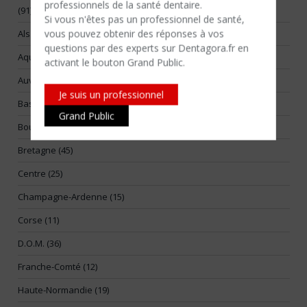
professionnels de la santé dentaire.
(91)
Si vous n'êtes​ pas un professionnel de santé,
vous pouvez obtenir des réponses à vos
Alsace (17)
questions par des experts sur Dentagora.fr en
Aquitaine (55)
activant le bouton Grand Public.
Auvergne (14)
Je suis un professionnel
Basse-Normandie (25)
Grand Public
Bourgogne (26)
Bretagne (45)
Centre (25)
Champagne-Ardenne (15)
Corse (11)
D.O.M. (36)
Franche-Comté (12)
Haute-Normandie (19)