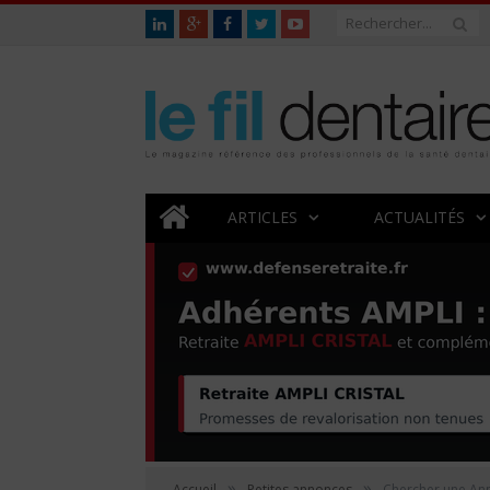
ARTICLES
ACTUALITÉS
»
»
Accueil
Petites annonces
Chercher une An