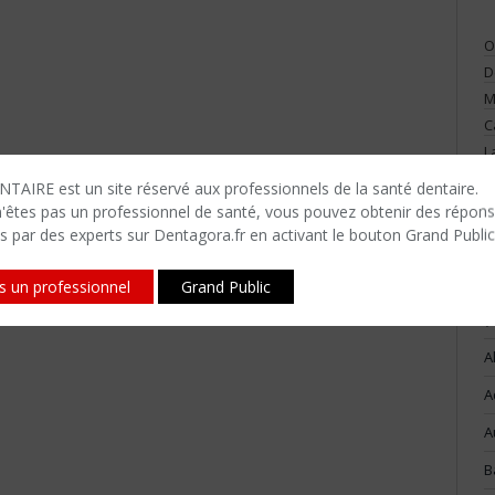
O
D
M
C
L
V
TAIRE est un site réservé aux professionnels de la santé dentaire.
n'êtes​ pas un professionnel de santé, vous pouvez obtenir des répon
s par des experts sur Dentagora.fr en activant le bouton Grand Public
is un professionnel
Grand Public
(
A
A
A
B