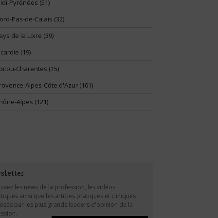
idi-Pyrénées (51)
ord-Pas-de-Calais (32)
ays de la Loire (39)
icardie (19)
oitou-Charentes (15)
rovence-Alpes-Côte d'Azur (161)
hône-Alpes (121)
sletter
uvez les news de la profession, les vidéos
tiques ainsi que les articles pratiques et cliniques
sés par les plus grands leaders d'opinion de la
ssion.