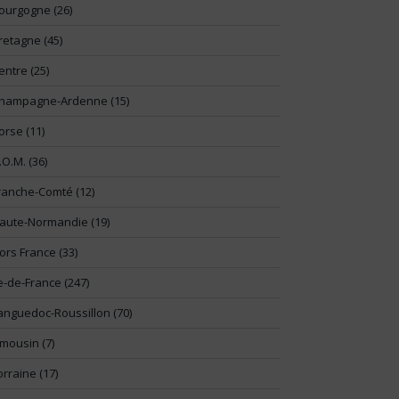
ourgogne (26)
retagne (45)
entre (25)
hampagne-Ardenne (15)
orse (11)
.O.M. (36)
ranche-Comté (12)
aute-Normandie (19)
ors France (33)
le-de-France (247)
anguedoc-Roussillon (70)
imousin (7)
orraine (17)