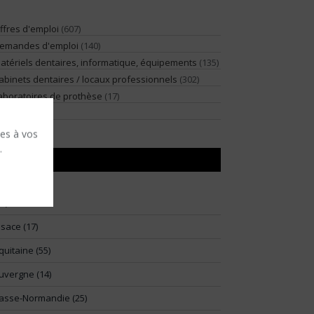
ffres d'emploi
(607)
emandes d'emploi
(140)
atériels dentaires, informatique, équipements
(135)
abinets dentaires / locaux professionnels
(302)
aboratoires de prothèse
(17)
illégiature
(2)
ses à vos
.
RÉGIONS
91)
lsace (17)
quitaine (55)
uvergne (14)
asse-Normandie (25)