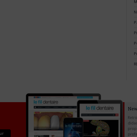
M
N
P
P
P
P
R
New
Retro
didac
propo
profe