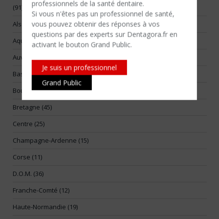
professionnels de la santé dentaire.
(91)
Si vous n'êtes​ pas un professionnel de santé,
vous pouvez obtenir des réponses à vos
Alsace (17)
questions par des experts sur Dentagora.fr en
Aquitaine (55)
activant le bouton Grand Public.
Auvergne (14)
Je suis un professionnel
Basse-Normandie (25)
Grand Public
Bourgogne (26)
Bretagne (45)
Centre (25)
Champagne-Ardenne (15)
Corse (11)
D.O.M. (36)
Franche-Comté (12)
Haute-Normandie (19)