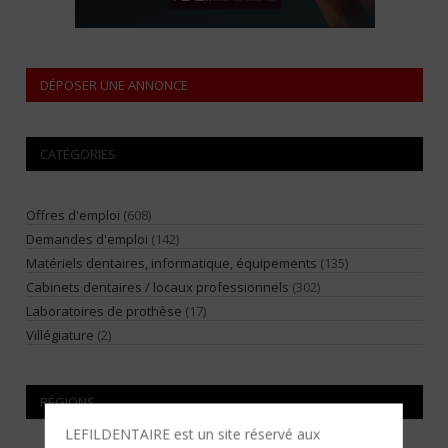
DÉPOSER UNE ANNONCE
CATÉGORIES
Offres d'emploi
(608)
Demandes d'emploi
(142)
Matériels dentaires, informatique, équipements
(135)
Cabinets dentaires / locaux professionnels
(302)
Laboratoires de prothèse
(17)
Villégiature
(2)
RÉGIONS
LEFILDENTAIRE est un site réservé aux