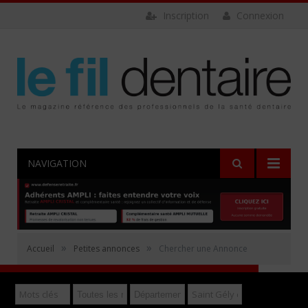
Inscription
Connexion
NAVIGATION
Rechercher
»
»
Accueil
Petites annonces
Chercher une Annonce
Déposer gratuitement une annonce