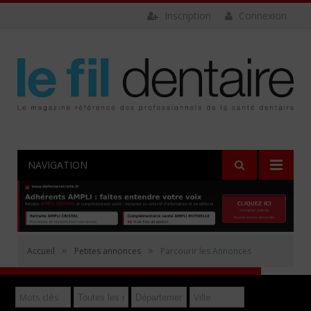
Inscription
Connexion
NAVIGATION
Rechercher
»
»
Accueil
Petites annonces
Parcourir les Annonces
Déposer gratuitement une annonce