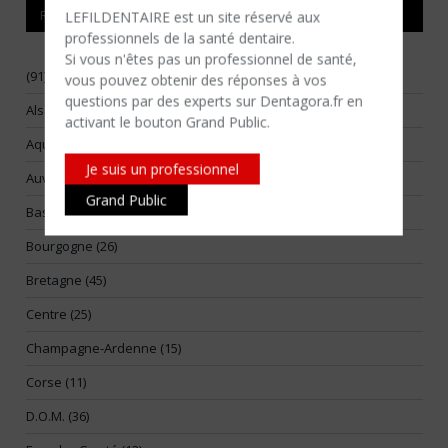
RÉGIONS
LEFILDENTAIRE est un site réservé aux
professionnels de la santé dentaire.
Si vous n'êtes​ pas un professionnel de santé,
(91)
vous pouvez obtenir des réponses à vos
questions par des experts sur Dentagora.fr en
Alsace (17)
activant le bouton Grand Public.
Aquitaine (55)
Je suis un professionnel
Auvergne (14)
Grand Public
Basse-Normandie (25)
Bourgogne (26)
Bretagne (45)
Centre (25)
Champagne-Ardenne (15)
Corse (11)
D.O.M. (36)