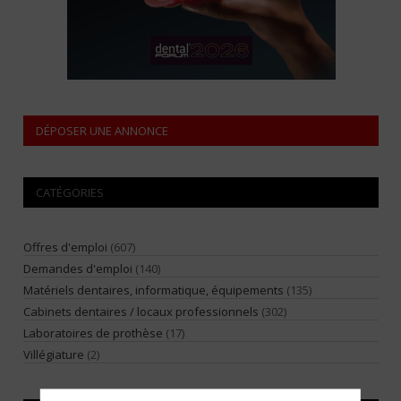
DÉPOSER UNE ANNONCE
CATÉGORIES
Offres d'emploi
(607)
Demandes d'emploi
(140)
Matériels dentaires, informatique, équipements
(135)
Cabinets dentaires / locaux professionnels
(302)
Laboratoires de prothèse
(17)
Villégiature
(2)