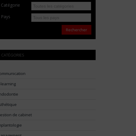
Catégorie
Pays
Rechercher
CATÉGORIES
ommunication
-learning
ndodontie
sthétique
estion de cabinet
mplantologie
anagement