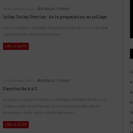
-
Bordeaux, France
18 NOVEMBRE 2026
Inlay, Onlay, Overlay : de la préparation au collage
Une formation complète, étape par étape pour un résultat
reproductible dès le lendemain !
LIRE LA SUITE
C
-
Bordeaux, France
19 NOVEMBRE 2026
e
Facettes de A à Z
E
Assistez à notre formation esthétique facettes de A à Z et
E
réaliser la pose de facette(s), en toute sécurité, dès le
G
lendemain dans votre cabinet dentaire !
I
LIRE LA SUITE
M