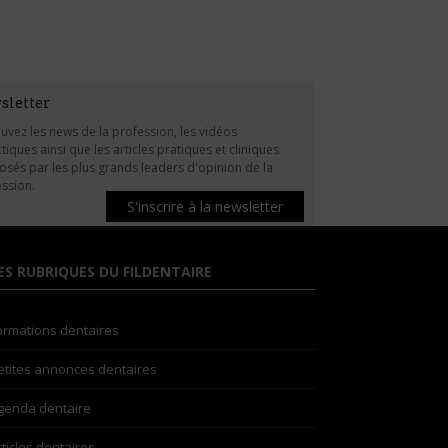
sletter
uvez les news de la profession, les vidéos
tiques ainsi que les articles pratiques et cliniques
sés par les plus grands leaders d'opinion de la
ssion.
S'inscrire à la newsletter
ES RUBRIQUES DU FILDENTAIRE
ormations dentaires
etites annonces dentaires
genda dentaire
rticles dentaires