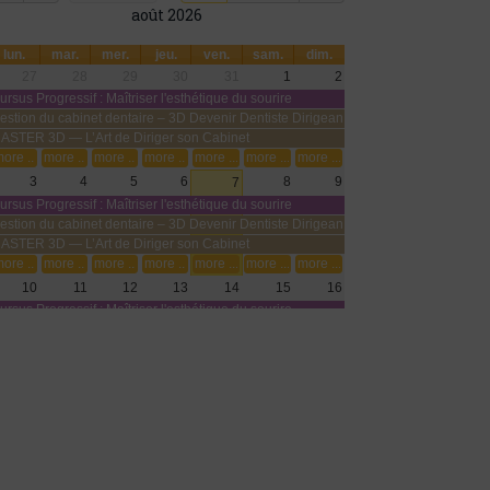
août 2026
lun.
mar.
mer.
jeu.
ven.
sam.
dim.
27
28
29
30
31
1
2
ursus Progressif : Maîtriser l'esthétique du sourire
estion du cabinet dentaire – 3D Devenir Dentiste Dirigeant
ASTER 3D — L’Art de Diriger son Cabinet
ore ...
more ...
more ...
more ...
more ...
more ...
more ...
3
4
5
6
8
9
7
ursus Progressif : Maîtriser l'esthétique du sourire
estion du cabinet dentaire – 3D Devenir Dentiste Dirigeant
ASTER 3D — L’Art de Diriger son Cabinet
ore ...
more ...
more ...
more ...
more ...
more ...
more ...
10
11
12
13
14
15
16
ursus Progressif : Maîtriser l'esthétique du sourire
estion du cabinet dentaire – 3D Devenir Dentiste Dirigeant
ASTER 3D — L’Art de Diriger son Cabinet
ore ...
more ...
more ...
more ...
more ...
more ...
more ...
17
18
19
20
21
22
23
ursus Progressif : Maîtriser l'esthétique du sourire
estion du cabinet dentaire – 3D Devenir Dentiste Dirigeant
ASTER 3D — L’Art de Diriger son Cabinet
ore ...
more ...
more ...
more ...
more ...
more ...
more ...