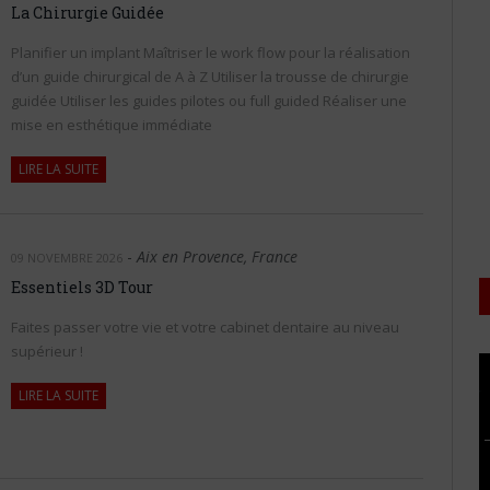
La Chirurgie Guidée
Planifier un implant Maîtriser le work flow pour la réalisation
d’un guide chirurgical de A à Z Utiliser la trousse de chirurgie
guidée Utiliser les guides pilotes ou full guided Réaliser une
mise en esthétique immédiate
LIRE LA SUITE
-
Aix en Provence, France
09 NOVEMBRE 2026
Essentiels 3D Tour
Faites passer votre vie et votre cabinet dentaire au niveau
supérieur !
LIRE LA SUITE