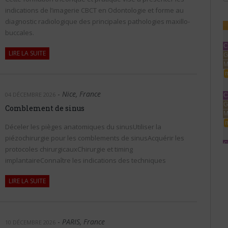
indications de l’imagerie CBCT en Odontologie et forme au
diagnostic radiologique des principales pathologies maxillo-
buccales.
C
LIRE LA SUITE
G
M
m
-
Nice, France
04 DÉCEMBRE 2026
C
G
Comblement de sinus
M
m
Déceler les pièges anatomiques du sinusUtiliser la
piézochirurgie pour les comblements de sinusAcquérir les
C
protocoles chirurgicauxChirurgie et timing
G
implantaireConnaître les indications des techniques
M
m
LIRE LA SUITE
C
G
M
-
PARIS, France
m
10 DÉCEMBRE 2026