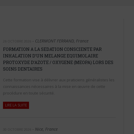
-
CLERMONT FERRAND, France
26 OCTOBRE 2026
FORMATION A LA SEDATION CONSCIENTE PAR
INHALATION D’UN MELANGE EQUIMOLAIRE
PROTOXYDE D’AZOTE / OXYGENE (MEOPA) LORS DES
SOINS DENTAIRES
Cette formation vise à délivrer aux praticiens généralistes les
connaissances nécessaires à la mise en œuvre de cette
procédure en toute sécurité.
LIRE LA SUITE
-
Nice, France
30 OCTOBRE 2026