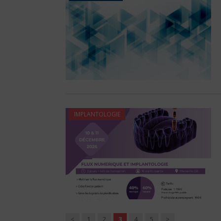
IMPLANTOLOGIE
<
1
2
3
4
5
>