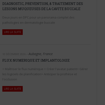
DIAGNOSTIC, PREVENTION, & TRAITEMENT DES
C
LESIONS MUQUEUSES DE LA CAVITE BUCCALE
G
M
Deux jours en DPC pour un panorama complet des
m
pathologies en dermatologie buccale
C
LIRE LA SUITE
G
M
m
-
Aubagne, France
10 DÉCEMBRE 2026
FLUX NUMERIQUE ET IMPLANTOLOGIE
> Maîtriser le flux numérique > Créer l'avatar patient> Gérer
les logiciels de planification> Anticiper la prothèse et
l'occlusion
LIRE LA SUITE