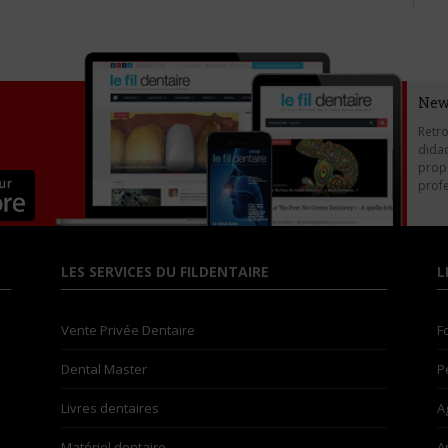
New
Retro
didac
propo
profe
LES SERVICES DU FILDENTAIRE
L
Vente Privée Dentaire
F
Dental Master
P
Livres dentaires
A
Matériel dentaire
A