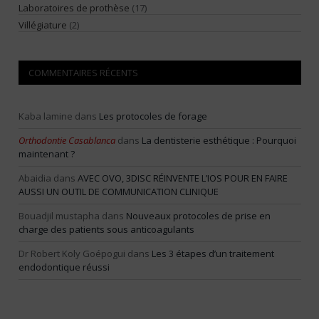
Laboratoires de prothèse
(17)
Villégiature
(2)
COMMENTAIRES RÉCENTS
Kaba lamine
dans
Les protocoles de forage
Orthodontie Casablanca
dans
La dentisterie esthétique : Pourquoi
maintenant ?
Abaidia
dans
AVEC OVO, 3DISC RÉINVENTE L’IOS POUR EN FAIRE
AUSSI UN OUTIL DE COMMUNICATION CLINIQUE
Bouadjil mustapha
dans
Nouveaux protocoles de prise en
charge des patients sous anticoagulants
Dr Robert Koly Goépogui
dans
Les 3 étapes d’un traitement
endodontique réussi