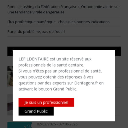
Bone smashing : la Fédération Française d’Orthodontie alerte sur
une tendance virale dangereuse
Flux prothétique numérique : choisir les bonnes indications
Partir du problème, pas de l’outil !
AGENDA
LEFILDENTAIRE est un site réservé aux
professionnels de la santé dentaire.
05/01/2026 - 06/11/2026
Si vous n'êtes​ pas un professionnel de santé,
Cursus Progressif : Maîtriser l’esthétique du
vous pouvez obtenir des réponses à vos
sourire
questions par des experts sur Dentagora.fr en
activant le bouton Grand Public.
20/01/2026 - 15/12/2026
Je suis un professionnel
MASTER Réhab. ODA Concept ONLINE
Grand Public
02/02/2026 - 07/10/2026