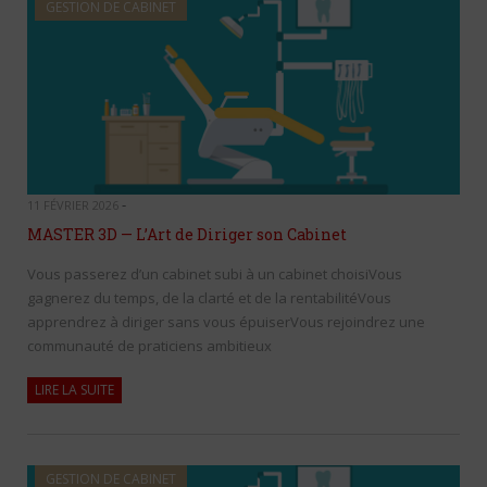
GESTION DE CABINET
-
11 FÉVRIER 2026
MASTER 3D — L’Art de Diriger son Cabinet
Vous passerez d’un cabinet subi à un cabinet choisiVous
gagnerez du temps, de la clarté et de la rentabilitéVous
apprendrez à diriger sans vous épuiserVous rejoindrez une
communauté de praticiens ambitieux
LIRE LA SUITE
GESTION DE CABINET