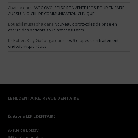
Abaidia
dans
AVEC OVO, 3DISC RÉINVENTE L’IOS POUR EN FAIRE
AUSSI UN OUTIL DE COMMUNICATION CLINIQUE
Bouadjil mustapha
dans
Nouveaux protocoles de prise en
charge des patients sous anticoagulants
Dr Robert Koly Goépogui
dans
Les 3 étapes d’un traitement
endodontique réussi
LEFILDENTAIRE, REVUE DENTAIRE
Éditions LEFILDENTAIRE
95 rue de Boissy
94370 Sucy-en-Brie