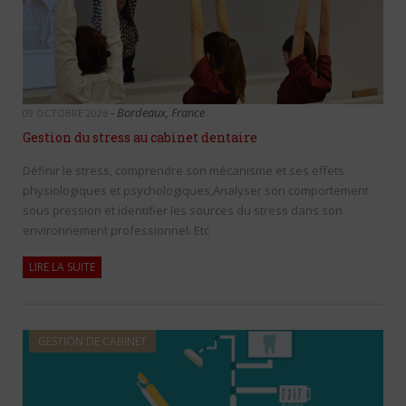
-
Bordeaux, France
09 OCTOBRE 2026
Gestion du stress au cabinet dentaire
Définir le stress, comprendre son mécanisme et ses effets
physiologiques et psychologiques,Analyser son comportement
sous pression et identifier les sources du stress dans son
environnement professionnel. Etc
LIRE LA SUITE
GESTION DE CABINET