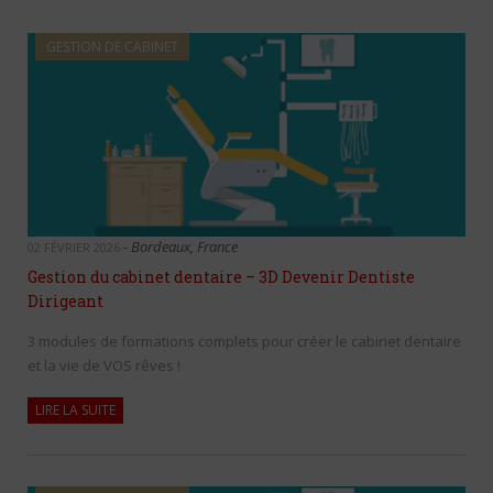
GESTION DE CABINET
-
Bordeaux, France
02 FÉVRIER 2026
Gestion du cabinet dentaire – 3D Devenir Dentiste
Dirigeant
3 modules de formations complets pour créer le cabinet dentaire
et la vie de VOS rêves !
LIRE LA SUITE