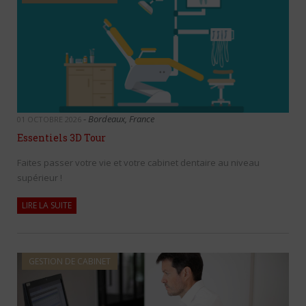
-
Bordeaux, France
01 OCTOBRE 2026
Essentiels 3D Tour
Faites passer votre vie et votre cabinet dentaire au niveau
supérieur !
LIRE LA SUITE
GESTION DE CABINET