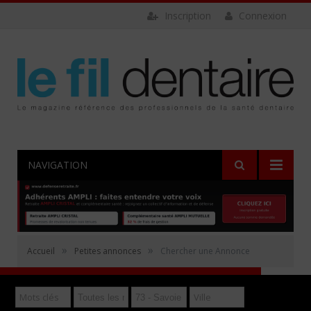
Inscription
Connexion
NAVIGATION
Rechercher
»
»
Accueil
Petites annonces
Chercher une Annonce
Déposer gratuitement une annonce