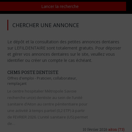
CHERCHER UNE ANNONCE
Le dépôt et la consultation des petites annonces dentaires
sur LEFILDENTAIRE sont totalement gratuits. Pour déposer
et gérer vos annonces dentaires sur le site, veuillez vous
identifier ou créer un compte le cas échéant.
CHMS POSTE DENTISTE
Offres d'emploi
-
Praticien, collaborateur,
remplaçant
Le centre hospitalier Métropole Savoie
recherche un(e) dentiste au sein de l’unité
sanitaire d’Aiton au centre pénitentiaire pour
une activité à temps partiel (0,2 ETP) à partir
de FEVRIER 2026. L’unité sanitaire (US) permet
de…
10 février 2026
aiton
(73)