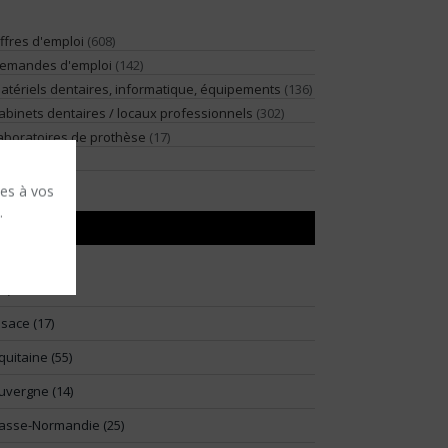
ffres d'emploi
(608)
emandes d'emploi
(142)
atériels dentaires, informatique, équipements
(136)
abinets dentaires / locaux professionnels
(302)
aboratoires de prothèse
(17)
illégiature
(2)
ses à vos
.
RÉGIONS
91)
lsace (17)
quitaine (55)
uvergne (14)
asse-Normandie (25)