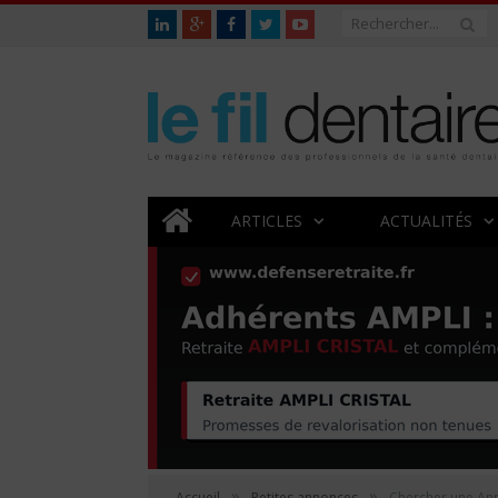
ARTICLES
ACTUALITÉS
»
»
Accueil
Petites annonces
Chercher une An