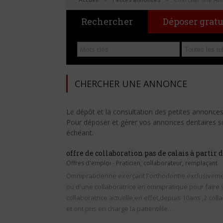
Rechercher
Déposer grat
CHERCHER UNE ANNONCE
Le dépôt et la consultation des petites annonce
Pour déposer et gérer vos annonces dentaires sur 
échéant.
offre de collaboration pas de calais à partir 
Offres d'emploi
-
Praticien, collaborateur, remplaçant
Omnipraticienne exerçant l'orthodontie exclusiveme
ou d'une collaboratrice en omnipratique pour faire 
collaboratrice actuelle,en effet,depuis 10ans ,2 col
et ont pris en charge la patientèle…