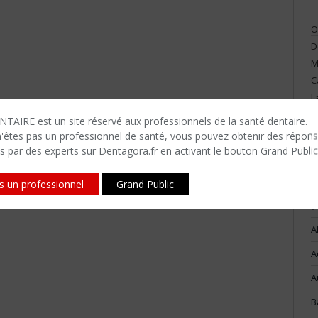
O
D
M
C
L
V
TAIRE est un site réservé aux professionnels de la santé dentaire.
n'êtes​ pas un professionnel de santé, vous pouvez obtenir des répon
s par des experts sur Dentagora.fr en activant le bouton Grand Public
is un professionnel
Grand Public
(
A
A
A
B