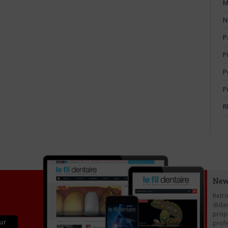
M
N
P
P
P
P
R
New
Retro
didac
propo
profe