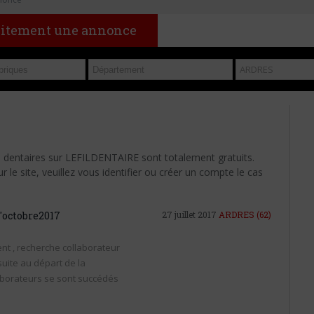
uitement une annonce
s dentaires sur LEFILDENTAIRE sont totalement gratuits.
le site, veuillez vous identifier ou créer un compte le cas
d'octobre2017
27 juillet 2017
ARDRES
(62)
nt , recherche collaborateur
suite au départ de la
laborateurs se sont succédés