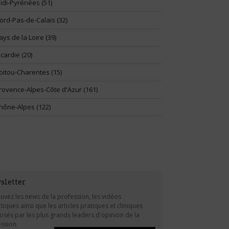
idi-Pyrénées (51)
ord-Pas-de-Calais (32)
ays de la Loire (39)
icardie (20)
oitou-Charentes (15)
rovence-Alpes-Côte d'Azur (161)
hône-Alpes (122)
sletter
uvez les news de la profession, les vidéos
tiques ainsi que les articles pratiques et cliniques
sés par les plus grands leaders d'opinion de la
ssion.