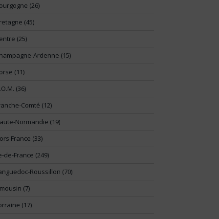
ourgogne (26)
retagne (45)
entre (25)
hampagne-Ardenne (15)
orse (11)
.O.M. (36)
ranche-Comté (12)
aute-Normandie (19)
ors France (33)
le-de-France (249)
anguedoc-Roussillon (70)
imousin (7)
orraine (17)