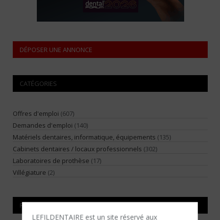
DÉPOSER UNE ANNONCE
CATÉGORIES
Offres d'emploi
(607)
Demandes d'emploi
(140)
Matériels dentaires, informatique, équipements
(135)
Cabinets dentaires / locaux professionnels
(302)
Laboratoires de prothèse
(17)
Villégiature
(2)
RÉGIONS
LEFILDENTAIRE est un site réservé aux