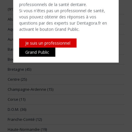
professionnels de la santé dentaire.
(91)
Si vous n'êtes​ pas un professionnel de santé,
vous pouvez obtenir des réponses à vos
Alsace (17)
questions par des experts sur Dentagora.fr en
activant le bouton Grand Public.
Aquitaine (55)
Auvergne (14)
Je suis un professionnel
Basse-Normandie (25)
Grand Public
Bourgogne (26)
Bretagne (45)
Centre (25)
Champagne-Ardenne (15)
Corse (11)
D.O.M. (36)
Franche-Comté (12)
Haute-Normandie (19)