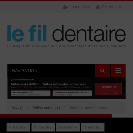
Inscription
Connexion
NAVIGATION
Rechercher
»
»
Accueil
Petites annonces
Chercher une Annonce
Déposer gratuitement une annonce