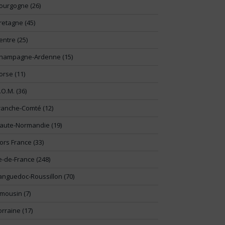
ourgogne (26)
retagne (45)
entre (25)
hampagne-Ardenne (15)
orse (11)
.O.M. (36)
ranche-Comté (12)
aute-Normandie (19)
ors France (33)
le-de-France (248)
anguedoc-Roussillon (70)
imousin (7)
orraine (17)