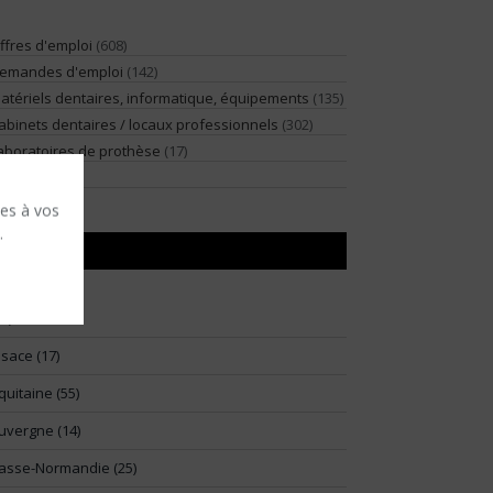
ffres d'emploi
(608)
emandes d'emploi
(142)
atériels dentaires, informatique, équipements
(135)
abinets dentaires / locaux professionnels
(302)
aboratoires de prothèse
(17)
illégiature
(2)
ses à vos
.
RÉGIONS
91)
lsace (17)
quitaine (55)
uvergne (14)
asse-Normandie (25)