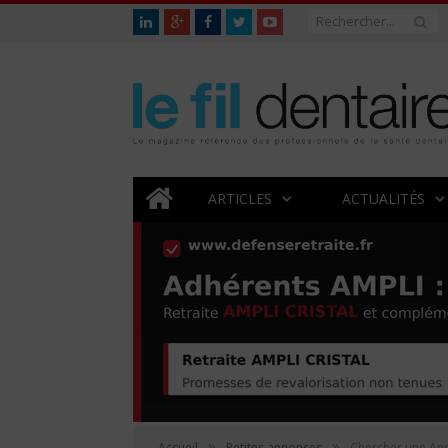
ARTICLES
ACTUALITÉS
»
»
Accueil
Petites annonces
Chercher une An