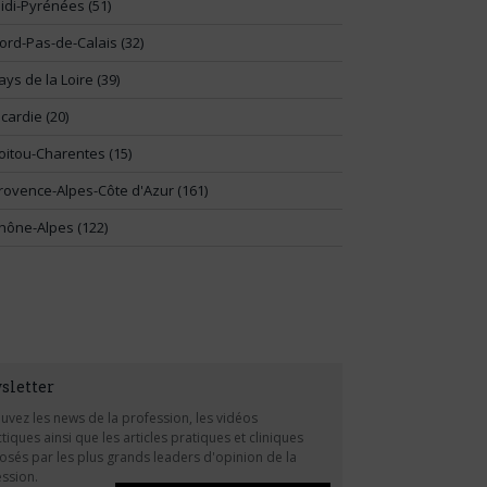
idi-Pyrénées (51)
ord-Pas-de-Calais (32)
ays de la Loire (39)
icardie (20)
oitou-Charentes (15)
rovence-Alpes-Côte d'Azur (161)
hône-Alpes (122)
sletter
uvez les news de la profession, les vidéos
tiques ainsi que les articles pratiques et cliniques
sés par les plus grands leaders d'opinion de la
ssion.