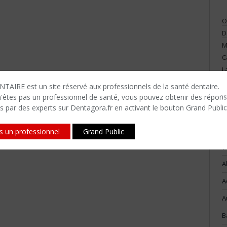
O
D
M
C
L
V
TAIRE est un site réservé aux professionnels de la santé dentaire.
n'êtes​ pas un professionnel de santé, vous pouvez obtenir des répon
s par des experts sur Dentagora.fr en activant le bouton Grand Public
is un professionnel
Grand Public
(
A
A
A
B