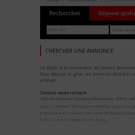
Rechercher
Déposer grat
CHERCHER UNE ANNONCE
Le dépôt et la consultation des petites annonce
Pour déposer et gérer vos annonces dentaires sur 
échéant.
Cession cause retraite
Cabinets dentaires / locaux professionnels
-
Offres : ve
Situé à Conflans Ste Honorine 78700 Je vend mon c
praticiens,2 assistantes dans local de 80 m2 loué pa
Pano 2 D neuf + fauteuil Stern 8 ans…