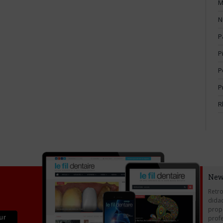
M
N
P
P
P
P
R
New
Retro
didac
propo
profe