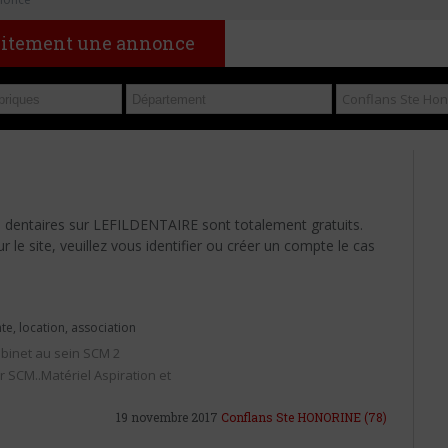
uitement une annonce
s dentaires sur LEFILDENTAIRE sont totalement gratuits.
le site, veuillez vous identifier ou créer un compte le cas
nte, location, association
abinet au sein SCM 2
r SCM..Matériel Aspiration et
19 novembre 2017
Conflans Ste HONORINE
(78)