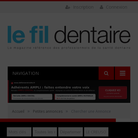
Inscription
Connexion
NAVIGATION
Rechercher
»
»
Accueil
Petites annonces
Chercher une Annonce
Déposer gratuitement une annonce