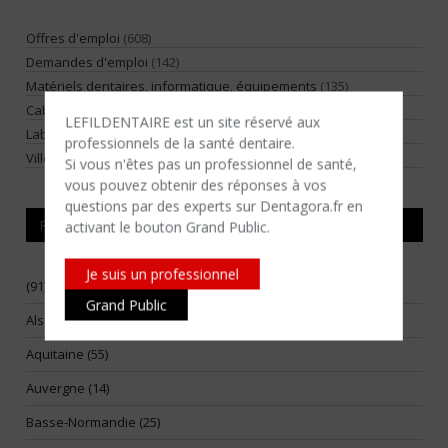
Offres d'emploi
(608)
Demandes d'emploi
(142)
Matériels dentaires, informatique, équipements
(135)
Cabinets dentaires / locaux professionnels
(302)
LEFILDENTAIRE est un site réservé aux
Laboratoires de prothèse
(17)
professionnels de la santé dentaire.
Villégiature
(2)
Si vous n'êtes​ pas un professionnel de santé,
vous pouvez obtenir des réponses à vos
questions par des experts sur Dentagora.fr en
RÉGIONS
activant le bouton Grand Public.
Je suis un professionnel
(91)
Grand Public
Alsace (17)
Aquitaine (55)
Auvergne (14)
Basse-Normandie (25)