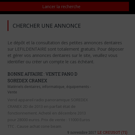
CHERCHER UNE ANNONCE
Le dépôt et la consultation des petites annonces dentaires
sur LEFILDENTAIRE sont totalement gratuits. Pour déposer
et gérer vos annonces dentaires sur le site, veuillez vous
identifier ou créer un compte le cas échéant.
BONNE AFFAIRE : VENTE PANO D
SOREDEX CRANEX
Matériels dentaires, informatique, équipements
-
Vente
Vend appareil radio panoramique SOREDEX
CRANEX 2D de 2013 en parfait état de
fonctionnement. Acheté en décembre 2013
pour 28000 euros. Prix de vente : 11000 Euros
TTC . Cause achat cone beam.
9 novembre 2017
LE CREUSOT
(71)