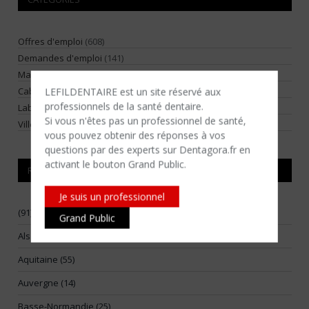
Offres d'emploi
(608)
Demandes d'emploi
(141)
Matériels dentaires, informatique, équipements
(135)
LEFILDENTAIRE est un site réservé aux
Cabinets dentaires / locaux professionnels
(302)
professionnels de la santé dentaire.
Laboratoires de prothèse
(17)
Si vous n'êtes​ pas un professionnel de santé,
Villégiature
(2)
vous pouvez obtenir des réponses à vos
questions par des experts sur Dentagora.fr en
activant le bouton Grand Public.
RÉGIONS
Je suis un professionnel
(91)
Grand Public
Alsace (17)
Aquitaine (55)
Auvergne (14)
Basse-Normandie (25)