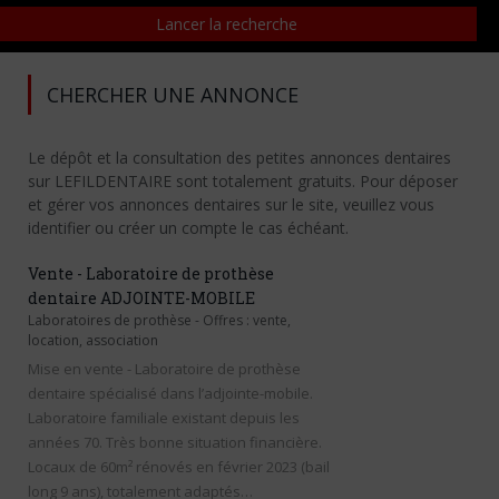
CHERCHER UNE ANNONCE
Le dépôt et la consultation des petites annonces dentaires
sur LEFILDENTAIRE sont totalement gratuits. Pour déposer
et gérer vos annonces dentaires sur le site, veuillez vous
identifier ou créer un compte le cas échéant.
Vente - Laboratoire de prothèse
dentaire ADJOINTE-MOBILE
Laboratoires de prothèse
-
Offres : vente,
location, association
Mise en vente - Laboratoire de prothèse
dentaire spécialisé dans l’adjointe-mobile.
Laboratoire familiale existant depuis les
années 70. Très bonne situation financière.
Locaux de 60m² rénovés en février 2023 (bail
long 9 ans), totalement adaptés…