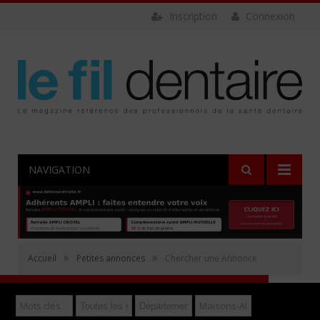
Inscription
Connexion
NAVIGATION
Rechercher
»
»
Accueil
Petites annonces
Chercher une Annonce
Déposer gratuitement une annonce