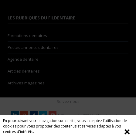
LES RUBRIQUES DU FILDENTAIRE
Formations dentaires
Petites annonces dentaires
Agenda dentaire
Articles dentaires
Archives magazines
Suivez nous
| © copyright 2026 lefildentaire |
Les
En poursuivant votre navigation sur ce site, vous acceptez l'utilisation de
auteurs
| Espace annonceurs | Nos partenaires |
Mentions
cookies pour vous proposer des contenus et services adaptés à vos
légales
| CGU
❌
centres d'intérêts.