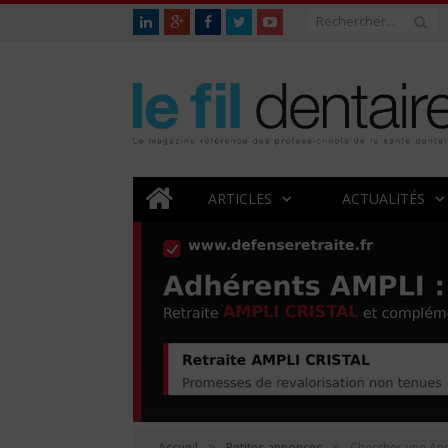
ARTICLES
ACTUALITÉS
»
»
Accueil
Petites annonces
Chercher une An