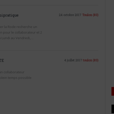
nipratique
24 octobre 2017
Toulon
(83)
ier la Rode recherche un
n pour le collaborateur et 2
du Lundi au Vendredi,…
TE
4 juillet 2017
toulon
(83)
 un collaborateur
plein temps possible