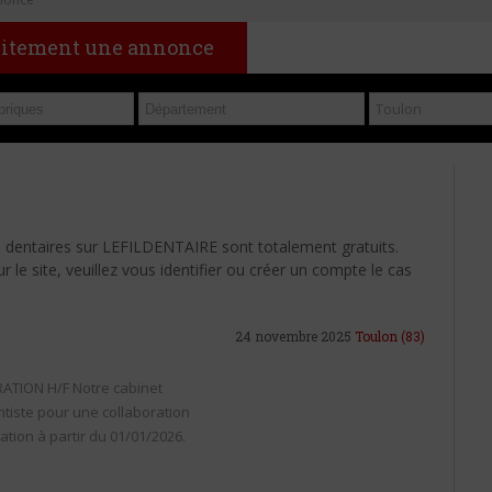
uitement une annonce
s dentaires sur LEFILDENTAIRE sont totalement gratuits.
le site, veuillez vous identifier ou créer un compte le cas
24 novembre 2025
Toulon
(83)
ATION H/F Notre cabinet
ntiste pour une collaboration
tion à partir du 01/01/2026.