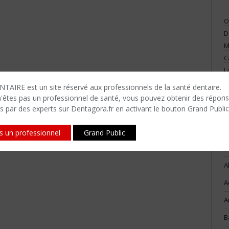
O
D
M
C
L
V
TAIRE est un site réservé aux professionnels de la santé dentaire.
n'êtes​ pas un professionnel de santé, vous pouvez obtenir des répon
s par des experts sur Dentagora.fr en activant le bouton Grand Public
is un professionnel
Grand Public
(
A
A
A
B