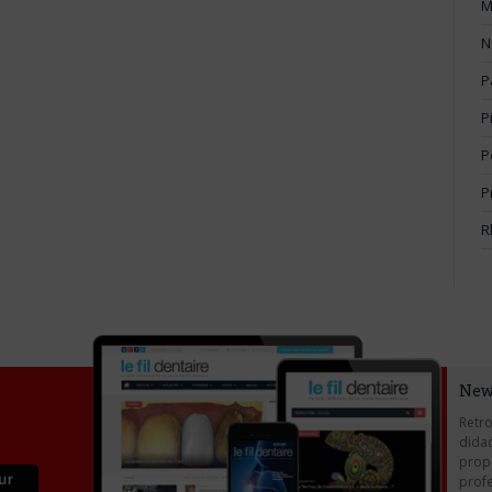
M
N
P
P
P
P
R
New
Retro
didac
propo
profe