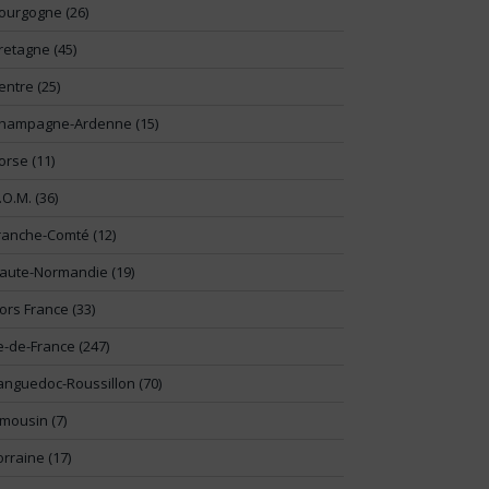
ourgogne (26)
retagne (45)
entre (25)
hampagne-Ardenne (15)
orse (11)
.O.M. (36)
ranche-Comté (12)
aute-Normandie (19)
ors France (33)
le-de-France (247)
anguedoc-Roussillon (70)
imousin (7)
orraine (17)