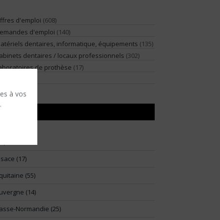
ffres d'emploi
(608)
emandes d'emploi
(140)
atériels dentaires, informatique, équipements
(135)
abinets dentaires / locaux professionnels
(302)
aboratoires de prothèse
(17)
illégiature
(2)
ses à vos
.
RÉGIONS
91)
lsace (17)
quitaine (55)
uvergne (14)
asse-Normandie (25)