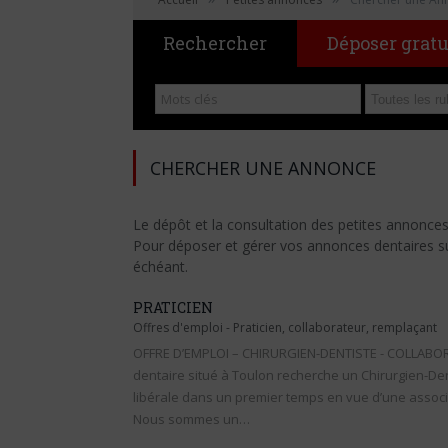
Rechercher
Déposer grat
CHERCHER UNE ANNONCE
Le dépôt et la consultation des petites annonce
Pour déposer et gérer vos annonces dentaires sur 
échéant.
PRATICIEN
Offres d'emploi
-
Praticien, collaborateur, remplaçant
OFFRE D’EMPLOI – CHIRURGIEN-DENTISTE - COLLABOR
dentaire situé à Toulon recherche un Chirurgien-De
libérale dans un premier temps en vue d’une associa
Nous sommes un…