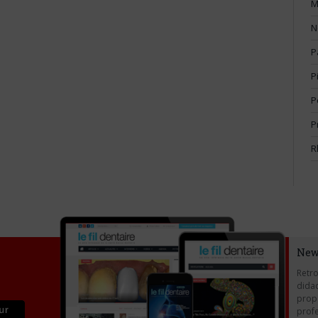
M
N
P
P
P
P
R
New
Retro
didac
propo
profe