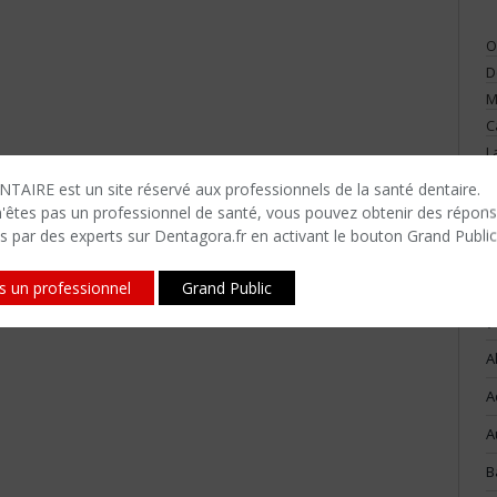
O
D
M
C
L
V
TAIRE est un site réservé aux professionnels de la santé dentaire.
n'êtes​ pas un professionnel de santé, vous pouvez obtenir des répon
s par des experts sur Dentagora.fr en activant le bouton Grand Public
is un professionnel
Grand Public
(
A
A
A
B