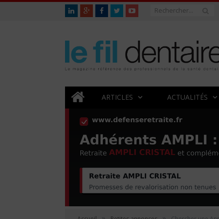
ARTICLES
ACTUALITÉS
»
»
Accueil
Petites annonces
Chercher une An