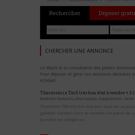
Rechercher
Déposer grat
CHERCHER UNE ANNONCE
Le dépôt et la consultation des petites annonce
Pour déposer et gérer vos annonces dentaires sur 
échéant.
Thermomix Tm5 très bon état à vendre + 3 li
Matériels dentaires, informatique, équipements
-
Vente
Thermomix TM5 très bon état avec tous ses accessoi
gobelet+ Varoma + livre de recettes + le panier de c
(la notice est rédigée en…