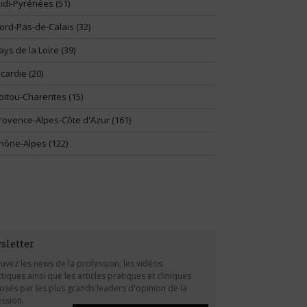
idi-Pyrénées (51)
ord-Pas-de-Calais (32)
ays de la Loire (39)
icardie (20)
oitou-Charentes (15)
rovence-Alpes-Côte d'Azur (161)
hône-Alpes (122)
sletter
uvez les news de la profession, les vidéos
tiques ainsi que les articles pratiques et cliniques
sés par les plus grands leaders d'opinion de la
ssion.