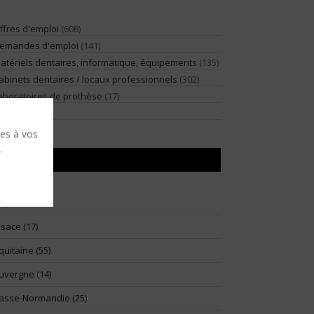
ffres d'emploi
(608)
emandes d'emploi
(141)
atériels dentaires, informatique, équipements
(135)
abinets dentaires / locaux professionnels
(302)
aboratoires de prothèse
(17)
illégiature
(2)
ses à vos
.
RÉGIONS
91)
lsace (17)
quitaine (55)
uvergne (14)
asse-Normandie (25)