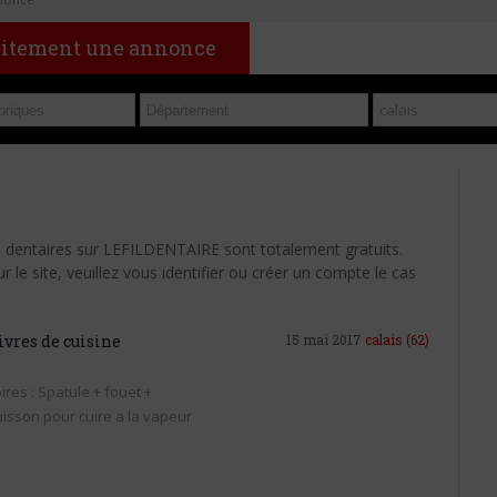
uitement une annonce
s dentaires sur LEFILDENTAIRE sont totalement gratuits.
le site, veuillez vous identifier ou créer un compte le cas
vres de cuisine
15 mai 2017
calais
(62)
res : Spatule + fouet +
uisson pour cuire a la vapeur