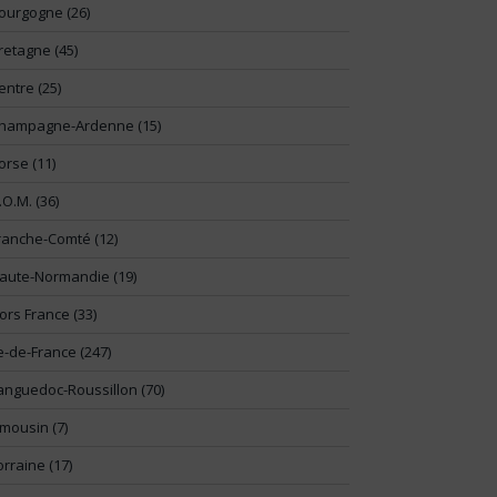
ourgogne (26)
retagne (45)
entre (25)
hampagne-Ardenne (15)
orse (11)
.O.M. (36)
ranche-Comté (12)
aute-Normandie (19)
ors France (33)
le-de-France (247)
anguedoc-Roussillon (70)
imousin (7)
orraine (17)