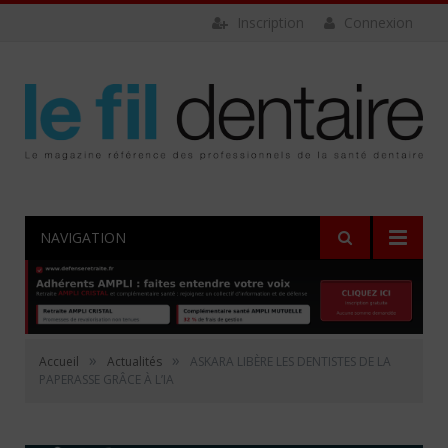
Inscription
Connexion
NAVIGATION
»
»
Accueil
Actualités
ASKARA LIBÈRE LES DENTISTES DE LA
PAPERASSE GRÂCE À L’IA