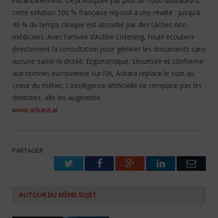
instantanément. Déjà adoptée par plus de 1000 utilisateurs,
cette solution 100 % française répond à une réalité : jusqu’à
40 % du temps clinique est absorbé par des tâches non
médicales. Avec l’arrivée d’Active Listening, l’outil écoutera
directement la consultation pour générer les documents sans
aucune saisie ni dictée. Ergonomique, sécurisée et conforme
aux normes européenne sur l’IA, Askara replace le soin au
coeur du métier. L’intelligence artificielle ne remplace pas les
dentistes, elle les augmente.
www.askara.ai
PARTAGER
Twitter
Facebook
Google+
LinkedIn
Emai
AUTOUR DU MÊME SUJET