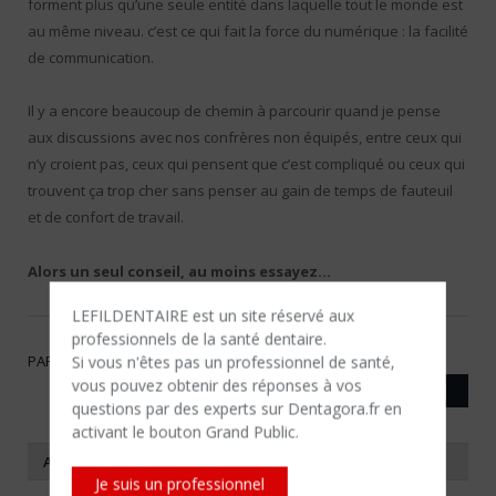
forment plus qu’une seule entité dans laquelle tout le monde est
au même niveau. c’est ce qui fait la force du numérique : la facilité
de communication.
Il y a encore beaucoup de chemin à parcourir quand je pense
aux discussions avec nos confrères non équipés, entre ceux qui
n’y croient pas, ceux qui pensent que c’est compliqué ou ceux qui
trouvent ça trop cher sans penser au gain de temps de fauteuil
et de confort de travail.
Alors un seul conseil, au moins essayez…
LEFILDENTAIRE est un site réservé aux
professionnels de la santé dentaire.
PARTAGER
Si vous n'êtes​ pas un professionnel de santé,
vous pouvez obtenir des réponses à vos
Twitter
Facebook
Google+
LinkedIn
Emai
questions par des experts sur Dentagora.fr en
activant le bouton Grand Public.
A PROPOS DE L'AUTEUR
Je suis un professionnel