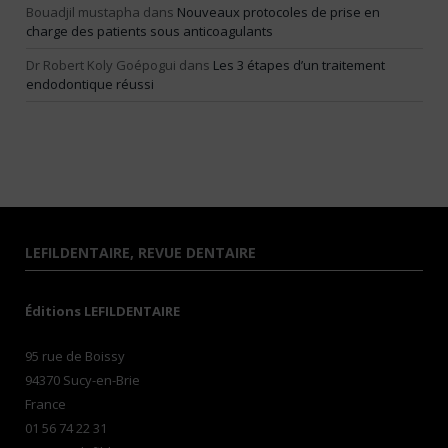
Bouadjil mustapha
dans
Nouveaux protocoles de prise en
charge des patients sous anticoagulants
Dr Robert Koly Goépogui
dans
Les 3 étapes d’un traitement
endodontique réussi
LEFILDENTAIRE, REVUE DENTAIRE
Éditions LEFILDENTAIRE
95 rue de Boissy
94370 Sucy-en-Brie
France
01 56 74 22 31