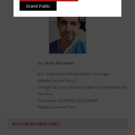
Grand Public
Dr. Olivier Boujenah
D.U. Saint Louis Réhabilitation Chirurgie
Maxillo Faciale Paris 7
Chargé de Cours Master Digital de l’Université de
Genève
Fondateur DIGISMILE DESIGN4ME
Pratique privée Paris
AUTOUR DU MÊME SUJET