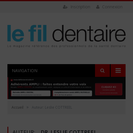
Inscription
Connexion
NAVIGATION
»
Accueil
Auteur: Leslie COTTREEL
AUTEUR:
DR. LESLIE COTTREEL