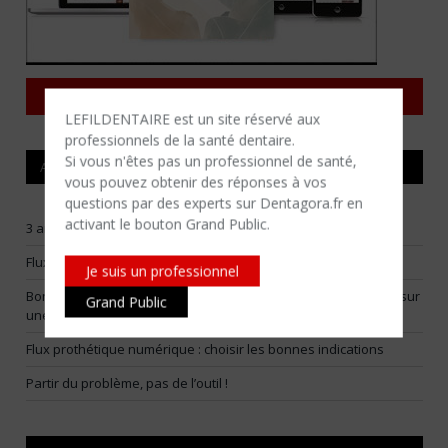
Consulter tous les magazines
LEFILDENTAIRE est un site réservé aux
professionnels de la santé dentaire.
Si vous n'êtes​ pas un professionnel de santé,
ARTICLES RÉCENTS
vous pouvez obtenir des réponses à vos
questions par des experts sur Dentagora.fr en
activant le bouton Grand Public.
3 arbitrages pour construire un flux numérique vraiment utile
Flux numériques raisonnables : choisir ses batailles
Je suis un professionnel
Bone smashing : la Fédération Française d’Orthodontie alerte sur
Grand Public
une tendance virale dangereuse
Flux prothétique numérique : choisir les bonnes indications
Partir du problème, pas de l’outil !