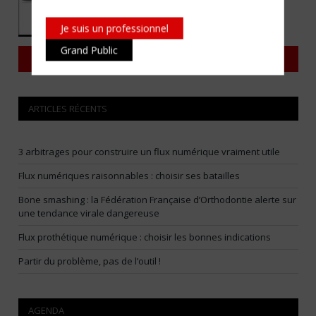
Je suis un professionnel
Grand Public
Consulter tous les magazines
ARTICLES RÉCENTS
3 arbitrages pour construire un flux numérique vraiment utile
Flux numériques raisonnables : choisir ses batailles
Bone smashing : la Fédération Française d’Orthodontie alerte sur
une tendance virale dangereuse
Flux prothétique numérique : choisir les bonnes indications
Partir du problème, pas de l’outil !
AGENDA