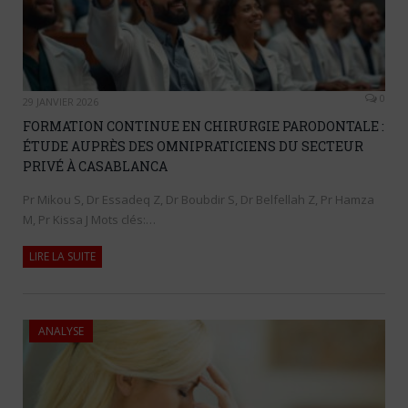
0
29 JANVIER 2026
FORMATION CONTINUE EN CHIRURGIE PARODONTALE :
ÉTUDE AUPRÈS DES OMNIPRATICIENS DU SECTEUR
PRIVÉ À CASABLANCA
Pr Mikou S, Dr Essadeq Z, Dr Boubdir S, Dr Belfellah Z, Pr Hamza
M, Pr Kissa J Mots clés:…
LIRE LA SUITE
ANALYSE