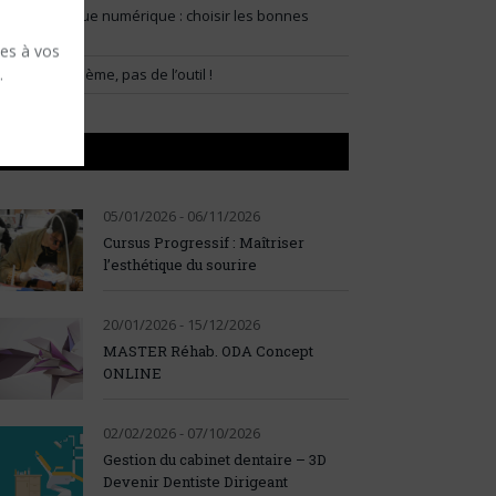
lux prothétique numérique : choisir les bonnes
ndications
ses à vos
.
artir du problème, pas de l’outil !
AGENDA
05/01/2026 - 06/11/2026
Cursus Progressif : Maîtriser
l’esthétique du sourire
20/01/2026 - 15/12/2026
MASTER Réhab. ODA Concept
ONLINE
02/02/2026 - 07/10/2026
Gestion du cabinet dentaire – 3D
Devenir Dentiste Dirigeant