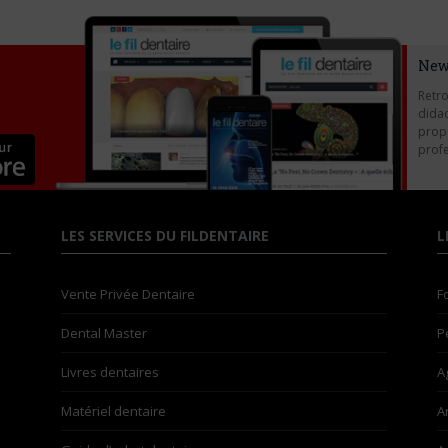
New
Retro
didac
propo
profe
LES SERVICES DU FILDENTAIRE
L
Vente Privée Dentaire
F
Dental Master
P
Livres dentaires
A
Matériel dentaire
A