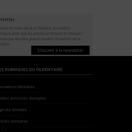
sletter
uvez les news de la profession, les vidéos
tiques ainsi que les articles pratiques et cliniques
sés par les plus grands leaders d'opinion de la
ssion.
S'inscrire à la newsletter
ES RUBRIQUES DU FILDENTAIRE
ormations dentaires
etites annonces dentaires
genda dentaire
rticles dentaires