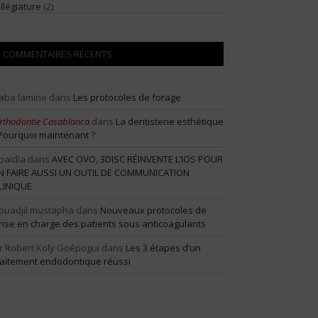
illégiature
(2)
COMMENTAIRES RÉCENTS
aba lamine
dans
Les protocoles de forage
rthodontie Casablanca
dans
La dentisterie esthétique
 Pourquoi maintenant ?
baidia
dans
AVEC OVO, 3DISC RÉINVENTE L’IOS POUR
N FAIRE AUSSI UN OUTIL DE COMMUNICATION
LINIQUE
ouadjil mustapha
dans
Nouveaux protocoles de
rise en charge des patients sous anticoagulants
r Robert Koly Goépogui
dans
Les 3 étapes d’un
raitement endodontique réussi