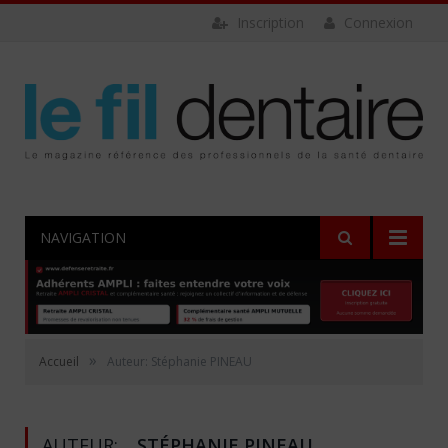
Inscription
Connexion
NAVIGATION
»
Accueil
Auteur: Stéphanie PINEAU
AUTEUR:
STÉPHANIE PINEAU