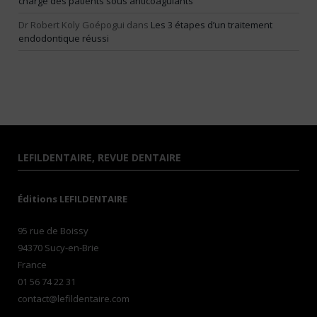
charge des patients sous anticoagulants
Dr Robert Koly Goépogui
dans
Les 3 étapes d’un traitement
endodontique réussi
LEFILDENTAIRE, REVUE DENTAIRE
Éditions LEFILDENTAIRE
95 rue de Boissy
94370 Sucy-en-Brie
France
01 56 74 22 31
contact@lefildentaire.com