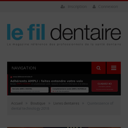
Inscription
Connexion
NAVIGATION
»
»
»
Accueil
Boutique
Livres dentaires
Quintessence of
dental technology 2018