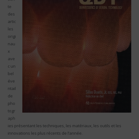
te
des
artic
les
origi
nau
x
ave
c un
bel
éve
ntail
de
pho
togr
aph
ies présentant les techniques, les matériaux, les outils et les
innovations les plus récents de l’année.