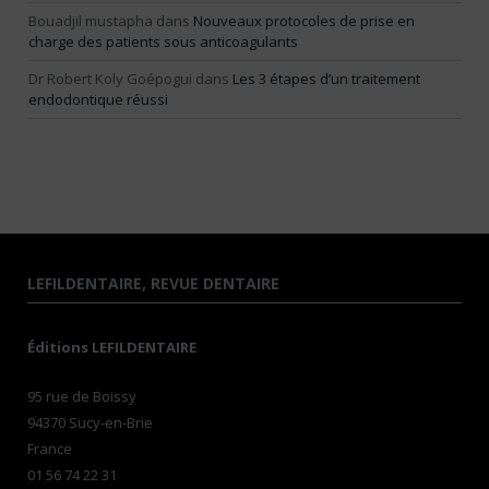
Bouadjil mustapha
dans
Nouveaux protocoles de prise en
charge des patients sous anticoagulants
Dr Robert Koly Goépogui
dans
Les 3 étapes d’un traitement
endodontique réussi
LEFILDENTAIRE, REVUE DENTAIRE
Éditions LEFILDENTAIRE
95 rue de Boissy
94370 Sucy-en-Brie
France
01 56 74 22 31