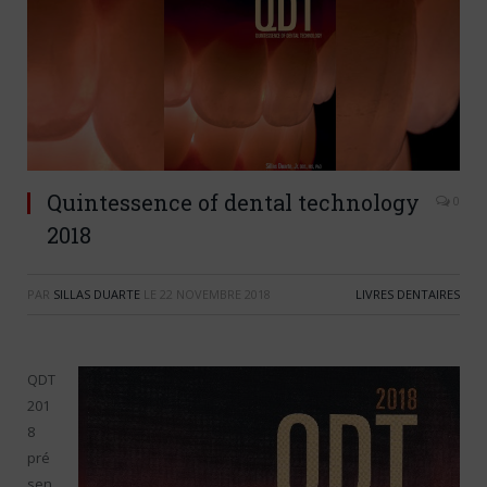
Quintessence of dental technology
0
2018
PAR
SILLAS DUARTE
LE
22 NOVEMBRE 2018
LIVRES DENTAIRES
QDT
201
8
pré
sen