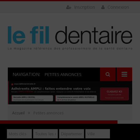
Inscription
Connexion
NAVIGATION:
PETITES ANNONCES
Rechercher
»
Accueil
Petites annonces
Déposer gratuitement une annonce