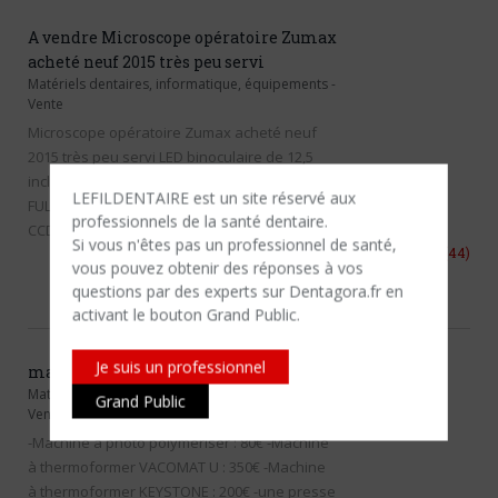
A vendre Microscope opératoire Zumax
acheté neuf 2015 très peu servi
Matériels dentaires, informatique, équipements
-
Vente
Microscope opératoire Zumax acheté neuf
2015 très peu servi LED binoculaire de 12,5
inclinable à 180, focale de 250mm, camera
LEFILDENTAIRE est un site réservé aux
FULL HD 1920x1080P et 3 MPixel HD Cmos
professionnels de la santé dentaire.
CCD, filtres Vert & jaune, 3ème poignée…
Si vous n'êtes​ pas un professionnel de santé,
20 novembre 2017
Nantes
(44)
vous pouvez obtenir des réponses à vos
questions par des experts sur Dentagora.fr en
activant le bouton Grand Public.
Je suis un professionnel
matériels de prothèses dentaires
Matériels dentaires, informatique, équipements
-
Grand Public
Vente
-Machine à photo polymériser : 80€ -Machine
à thermoformer VACOMAT U : 350€ -Machine
à thermoformer KEYSTONE : 200€ -une presse