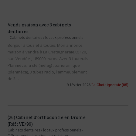
Vends maison avec 3 cabinets
dentaires
-
Cabinets dentaires / locaux professionnels
Bonjour à tous et à toutes. Mon annonce:
maison à vendre à La Chataigneraie,85120,
sud Vendée , 189000 euros. Avec 3 fauteuils
Planméca, la sté (mélag) , panoramique
(planméca), 3 tubes radio, l'ammeublement
de 3…
9 février 2026
La Chataigneraie
(85)
(26) Cabinet d’orthodontie en Drôme
(Réf : VE/99)
Cabinets dentaires / locaux professionnels
-
Offres : vente, location, association