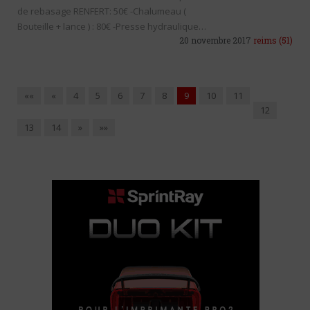
de rebasage RENFERT: 50€ -Chalumeau (
Bouteille + lance ) : 80€ -Presse hydraulique…
20 novembre 2017
reims
(51)
««
«
4
5
6
7
8
9
10
11
12
13
14
»
»»