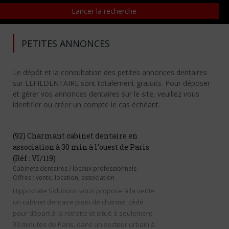
PETITES ANNONCES
Le dépôt et la consultation des petites annonces dentaires
sur LEFILDENTAIRE sont totalement gratuits. Pour déposer
et gérer vos annonces dentaires sur le site, veuillez vous
identifier ou créer un compte le cas échéant.
(92) Charmant cabinet dentaire en
association à 30 min à l’ouest de Paris
(Réf : VI/119)
Cabinets dentaires / locaux professionnels
-
Offres : vente, location, association
Hippocrate Solutions vous propose à la vente
un cabinet dentaire plein de charme, cédé
pour départ à la retraite et situé à seulement
30 minutes de Paris, dans un secteur urbain à