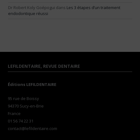
Dr Robert Koly Goépogui
dans
Les 3 étapes d’un traitement
endodontique réussi
LEFILDENTAIRE, REVUE DENTAIRE
Éditions LEFILDENTAIRE
95 rue de Boissy
94370 Sucy-en-Brie
France
01 56 74 22 31
contact@lefildentaire.com