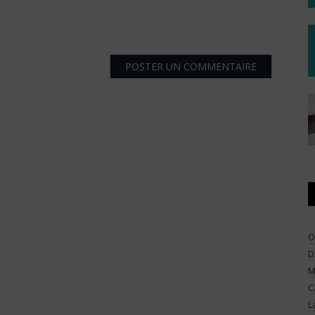
O
D
M
C
L