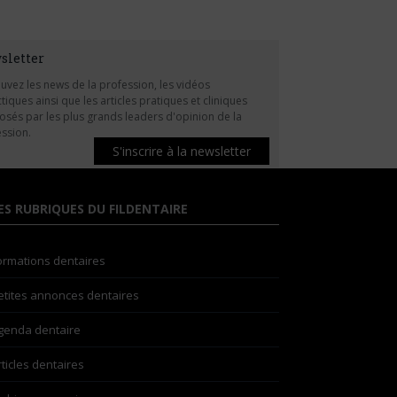
sletter
uvez les news de la profession, les vidéos
tiques ainsi que les articles pratiques et cliniques
sés par les plus grands leaders d'opinion de la
ssion.
S'inscrire à la newsletter
ES RUBRIQUES DU FILDENTAIRE
ormations dentaires
etites annonces dentaires
genda dentaire
rticles dentaires