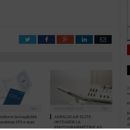
Twitter
Facebook
Google+
LinkedIn
Email
3
v
F
6
0
30 DÉCEMBRE 2025
0
B
enforce la traçabilité
AORALSCAN ELITE :
d
aurations IPS e.max
INTÉGRER LA
d
PHOTOGRAMMÉTRIE AU