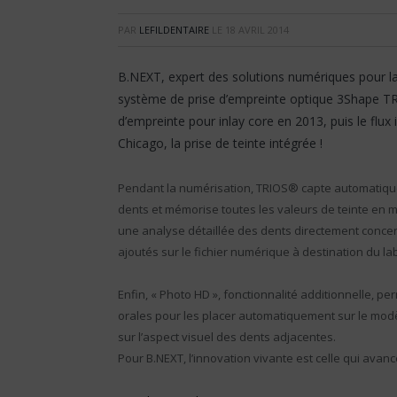
PAR
LEFILDENTAIRE
LE
18 AVRIL 2014
B.NEXT, expert des solutions numériques pour la
système de prise d’empreinte optique 3Shape TRIO
d’empreinte pour inlay core en 2013, puis le flux
Chicago, la prise de teinte intégrée !
Pendant la numérisation, TRIOS® capte automatiquem
dents et mémorise toutes les valeurs de teinte en 
une analyse détaillée des dents directement conce
ajoutés sur le fichier numérique à destination du la
Enfin, « Photo HD », fonctionnalité additionnelle, p
orales pour les placer automatiquement sur le modè
sur l’aspect visuel des dents adjacentes.
Pour B.NEXT, l’innovation vivante est celle qui ava