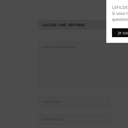
LEFILDEN
Si vous 
question
LAISSER UNE RÉPONSE
Je su