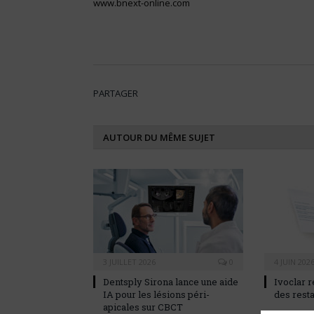
www.bnext-online.com
PARTAGER
AUTOUR DU MÊME SUJET
3 JUILLET 2026
0
4 JUIN 202
Dentsply Sirona lance une aide
Ivoclar r
IA pour les lésions péri-
des rest
apicales sur CBCT