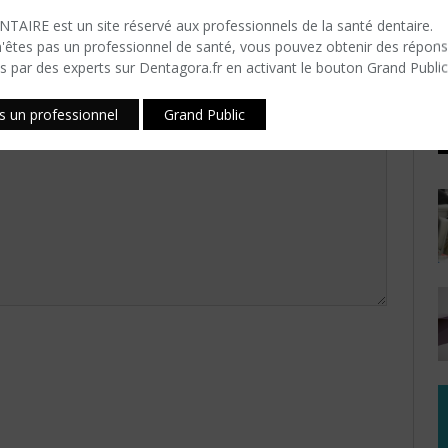
FLUX IMPLANTAIRE DU
F
TAIRE est un site réservé aux professionnels de la santé dentaire.
CABINET
i
n'êtes​ pas un professionnel de santé, vous pouvez obtenir des répon
s par des experts sur Dentagora.fr en activant le bouton Grand Public
P
is un professionnel
Grand Public