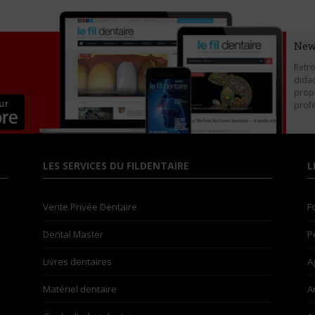
New
Retro
didac
propo
profe
LES SERVICES DU FILDENTAIRE
L
Vente Privée Dentaire
F
Dental Master
P
Livres dentaires
A
Matériel dentaire
A