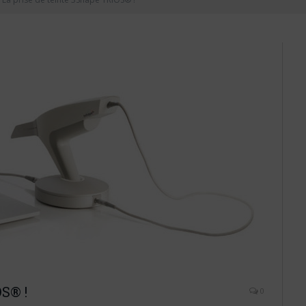
OS® !
0