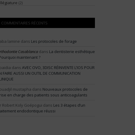
illégiature
(2)
COMMENTAIRES RÉCENTS
aba lamine
dans
Les protocoles de forage
rthodontie Casablanca
dans
La dentisterie esthétique
 Pourquoi maintenant ?
baidia
dans
AVEC OVO, 3DISC RÉINVENTE L’IOS POUR
N FAIRE AUSSI UN OUTIL DE COMMUNICATION
LINIQUE
ouadjil mustapha
dans
Nouveaux protocoles de
rise en charge des patients sous anticoagulants
r Robert Koly Goépogui
dans
Les 3 étapes d’un
raitement endodontique réussi