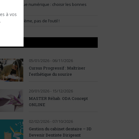
lux prothétique numérique : choisir les bonnes
ndications
ses à vos
.
artir du problème, pas de l’outil !
AGENDA
05/01/2026 - 06/11/2026
Cursus Progressif : Maîtriser
l’esthétique du sourire
20/01/2026 - 15/12/2026
MASTER Réhab. ODA Concept
ONLINE
02/02/2026 - 07/10/2026
Gestion du cabinet dentaire – 3D
Devenir Dentiste Dirigeant