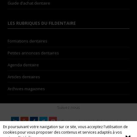
Guide d’achat dentaire
LES RUBRIQUES DU FILDENTAIRE
Formations dentaires
Petites annonces dentaires
Agenda dentaire
Articles dentaires
Archives magazines
Suivez nous
| © copyright 2026 lefildentaire |
Les
En poursuivant votre navigation sur ce site, vous acceptez l'utilisation de
auteurs
| Espace annonceurs | Nos partenaires |
Mentions
cookies pour vous proposer des contenus et services adaptés à vos
légales
| CGU