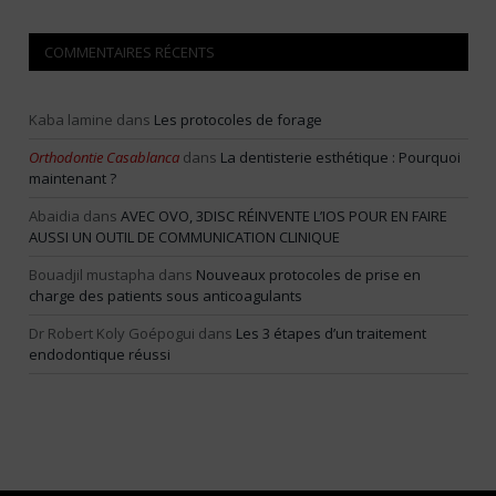
COMMENTAIRES RÉCENTS
Kaba lamine
dans
Les protocoles de forage
Orthodontie Casablanca
dans
La dentisterie esthétique : Pourquoi
maintenant ?
Abaidia
dans
AVEC OVO, 3DISC RÉINVENTE L’IOS POUR EN FAIRE
AUSSI UN OUTIL DE COMMUNICATION CLINIQUE
Bouadjil mustapha
dans
Nouveaux protocoles de prise en
charge des patients sous anticoagulants
Dr Robert Koly Goépogui
dans
Les 3 étapes d’un traitement
endodontique réussi