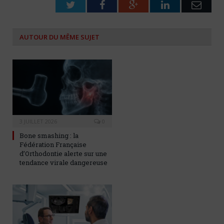
Twitter
Facebook
Google+
LinkedIn
Emai
AUTOUR DU MÊME SUJET
3 JUILLET 2026
0
Bone smashing : la
Fédération Française
d’Orthodontie alerte sur une
tendance virale dangereuse