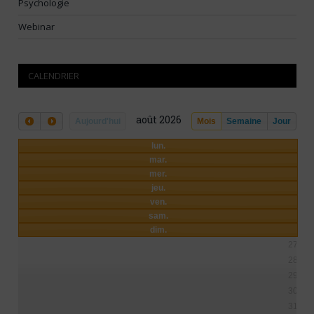
Psychologie
Webinar
CALENDRIER
août 2026
Aujourd'hui
Mois
Semaine
Jour
lun.
mar.
mer.
jeu.
ven.
sam.
dim.
27
28
29
30
31