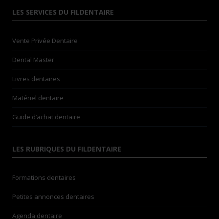
more ...
LES SERVICES DU FILDENTAIRE
more ...
more ...
more ...
Vente Privée Dentaire
more ...
more ...
Dental Master
10
11
Livres dentaires
12
13
Matériel dentaire
14
15
Guide d’achat dentaire
16
Cursus Progressif : Maîtriser l'esthétique du sourire
Gestion du cabinet dentaire – 3D Devenir Dentiste Dirigeant
LES RUBRIQUES DU FILDENTAIRE
MASTER 3D — L’Art de Diriger son Cabinet
more ...
more ...
Formations dentaires
more ...
more ...
Petites annonces dentaires
more ...
more ...
Agenda dentaire
more ...