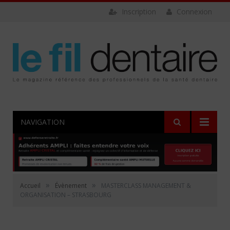
Inscription
Connexion
NAVIGATION
»
»
Accueil
Évènement
MASTERCLASS MANAGEMENT &
ORGANISATION – STRASBOURG