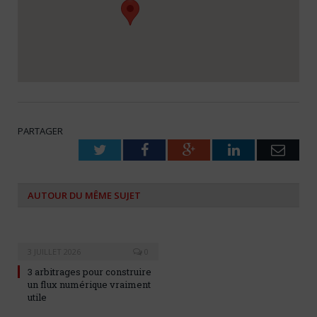
PARTAGER
Twitter
Facebook
Google+
LinkedIn
Emai
AUTOUR DU MÊME SUJET
3 JUILLET 2026
0
3 arbitrages pour construire
un flux numérique vraiment
utile