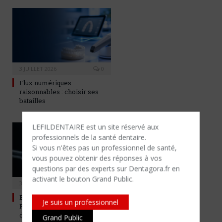
3 JUILLET 2026
0
Flux numériques
raisonnables : choisir ses
batailles
LEFILDENTAIRE est un site réservé aux
professionnels de la santé dentaire.
Si vous n'êtes​ pas un professionnel de santé,
vous pouvez obtenir des réponses à vos
questions par des experts sur Dentagora.fr en
activant le bouton Grand Public.
3 JUILLET 2026
0
Bone smashing : la
Je suis un professionnel
Fédération Française
d’Orthodontie alerte sur une
Grand Public